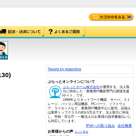
Tweets by platonline
130)
ぷらっとオンラインについて
ぷらっとホーム株式会社
が運用する、法人取
引に特化した「業務用IT機器専門の調達支援
サイト」です。
1999年よりネットワーク機器、サーバ、スト
レージ、パソコン周辺機器、PCパーツ、ソフトウェ
ア、ライセンスなど、業務用IT機器中心に販売。品揃え
は業界トップクラスの約5.5万点です。法人取引に特化
し、学校・官公庁・一般法人のお客様の請求書後払いに
も対応しています。
IPv6への取り組み
会社概要
お客様からの声
もっと見る