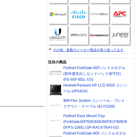
その他、多数のメーカー商品を取り扱ってます
注目の商品
Fortinet FortiGate-60Fバンドルモデル
(初年度先出しセンドバック保守付)
(FG-60F-BDL-US)
Hewlett-Packard HP LCD 8500 コンソ
ール (AF642A)
IBM Flex System コンソール・ブレイ
クアウト・ケーブル (81Y5286)
Fortinet Rack Mount Tray
(FortiGate40F/50E/60E/60F/61F/80E/8
0F/FS-108E) (SP-RACKTRAY-02)
Fortinet FortiGate-80F バンドルモデル