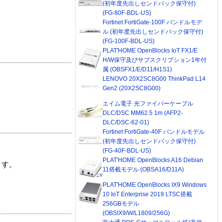
(初年度先出しセンドバック保守付)
(FG-80F-BDL-US)
Fortinet FortiGate-100F バンドルモデ
ル (初年度先出しセンドバック保守付)
(FG-100F-BDL-US)
PLAT'HOME OpenBlocks IoT FX1/E
H/W保守及びサブスクリプション1年付
属 (OBSFX1/E/D11/H1S1)
LENOVO 20X2SC8G00 ThinkPad L14
Gen2 (20X2SC8G00)
エイム電子 光ファイバーケーブル
DLC/DSC MM62.5 1m (AFP2-
DLC/DSC-62-01)
Fortinet FortiGate-40F バンドルモデル
(初年度先出しセンドバック保守付)
(FG-40F-BDL-US)
PLAT'HOME OpenBlocks A16 Debian
ます。
11搭載モデル (OBSA16/D11A)
PLAT'HOME OpenBlocks IX9 Windows
10 IoT Enterprise 2019 LTSC搭載
256GBモデル
(OBSIX9/W/L1809/256G)