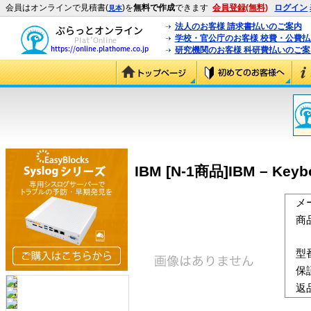
会員はオンラインで見積書(
)を
無料で作成
できます
会員登録(無料)
ログイン
見本
法人のお客様 請求書払いのご案内
学校・官公庁のお客様 校費・公費
研究機関のお客様 科研費払いのご案
IBM [N-1商品]IBM – Keyboa
メ
商
型
保
返