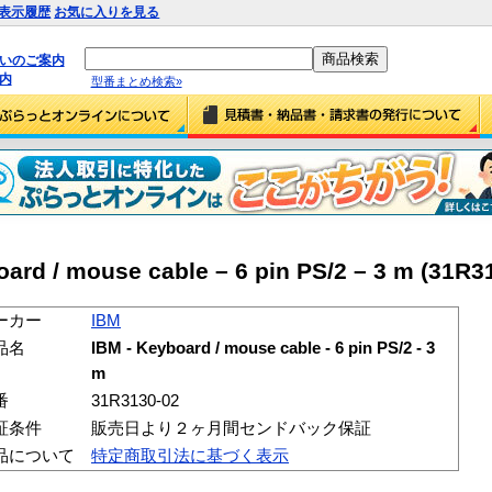
表示履歴
お気に入りを見る
払いのご案内
内
型番まとめ検索»
rd / mouse cable – 6 pin PS/2 – 3 m (31R3
ーカー
IBM
品名
IBM - Keyboard / mouse cable - 6 pin PS/2 - 3
m
番
31R3130-02
証条件
販売日より２ヶ月間センドバック保証
品について
特定商取引法に基づく表示