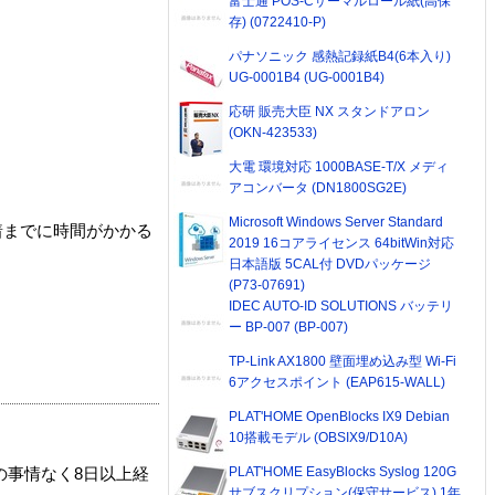
富士通 POS-Cサーマルロール紙(高保
存) (0722410-P)
パナソニック 感熱記録紙B4(6本入り)
UG-0001B4 (UG-0001B4)
応研 販売大臣 NX スタンドアロン
(OKN-423533)
大電 環境対応 1000BASE-T/X メディ
アコンバータ (DN1800SG2E)
Microsoft Windows Server Standard
着までに時間がかかる
2019 16コアライセンス 64bitWin対応
日本語版 5CAL付 DVDパッケージ
(P73-07691)
IDEC AUTO-ID SOLUTIONS バッテリ
ー BP-007 (BP-007)
TP-Link AX1800 壁面埋め込み型 Wi-Fi
6アクセスポイント (EAP615-WALL)
PLAT'HOME OpenBlocks IX9 Debian
10搭載モデル (OBSIX9/D10A)
PLAT'HOME EasyBlocks Syslog 120G
の事情なく8日以上経
サブスクリプション(保守サービス) 1年