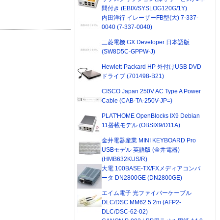
間付き (EBIX/SYSLOG120G/1Y)
内田洋行 イレーザーFB型(大) 7-337-
0040 (7-337-0040)
三菱電機 GX Developer 日本語版
(SW8D5C-GPPW-J)
Hewlett-Packard HP 外付けUSB DVD
ドライブ (701498-B21)
CISCO Japan 250V AC Type A Power
Cable (CAB-TA-250V-JP=)
PLAT'HOME OpenBlocks IX9 Debian
11搭載モデル (OBSIX9/D11A)
金井電器産業 MINI KEYBOARD Pro
USBモデル 英語版 (金井電器)
(HMB632KUS/R)
大電 100BASE-TX/FXメディアコンバ
ータ DN2800GE (DN2800GE)
エイム電子 光ファイバーケーブル
DLC/DSC MM62.5 2m (AFP2-
DLC/DSC-62-02)