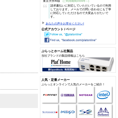
東京大学/K様
(ご利用期間2009年～)
“
請求書払いに対応していただいているので利用
しております。メールでの問い合わせにも丁寧
に対応していただけるので大変ありがたいで
す。
あなたの声をお寄せください!
公式アカウント / ページ
ぷらっとホーム社製品
当社ブランドの製品情報はこちら
人気・定番メーカー
ぷらっとオンラインで人気のメーカーをご紹介！