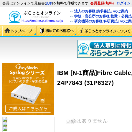
会員はオンラインで見積書(
)を
無料で作成
できます
会員登録(無料)
ログイン
見本
法人のお客様 請求書払いのご案内
学校・官公庁のお客様 校費・公費
研究機関のお客様 科研費払いのご案
IBM [N-1商品]Fibre Cable,
24P7843 (31P6327)