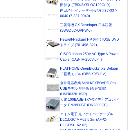
間付き (EBIX/SYSLOG120G/1Y)
内田洋行 イレーザーFB型(大) 7-337-
0040 (7-337-0040)
三菱電機 GX Developer 日本語版
(SW8D5C-GPPW-J)
Hewlett-Packard HP 外付けUSB DVD
ドライブ (701498-B21)
CISCO Japan 250V AC Type A Power
Cable (CAB-TA-250V-JP=)
PLAT'HOME OpenBlocks IX9 Debian
11搭載モデル (OBSIX9/D11A)
金井電器産業 MINI KEYBOARD Pro
USBモデル 英語版 (金井電器)
(HMB632KUS/R)
大電 100BASE-TX/FXメディアコンバ
ータ DN2800GE (DN2800GE)
エイム電子 光ファイバーケーブル
DLC/DSC MM62.5 2m (AFP2-
DLC/DSC-62-02)