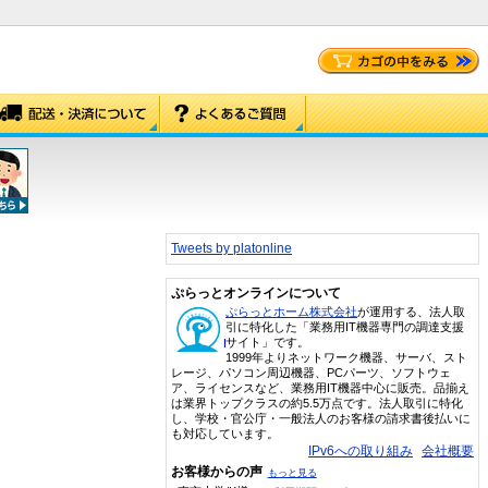
Tweets by platonline
ぷらっとオンラインについて
ぷらっとホーム株式会社
が運用する、法人取
引に特化した「業務用IT機器専門の調達支援
サイト」です。
1999年よりネットワーク機器、サーバ、スト
レージ、パソコン周辺機器、PCパーツ、ソフトウェ
ア、ライセンスなど、業務用IT機器中心に販売。品揃え
は業界トップクラスの約5.5万点です。法人取引に特化
し、学校・官公庁・一般法人のお客様の請求書後払いに
も対応しています。
IPv6への取り組み
会社概要
お客様からの声
もっと見る