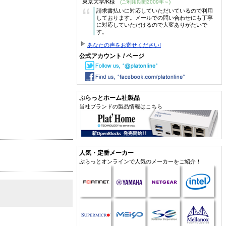
東京大学/K様
(ご利用期間2009年～)
“
請求書払いに対応していただいているので利用
しております。メールでの問い合わせにも丁寧
に対応していただけるので大変ありがたいで
す。
あなたの声をお寄せください!
公式アカウント / ページ
ぷらっとホーム社製品
当社ブランドの製品情報はこちら
人気・定番メーカー
ぷらっとオンラインで人気のメーカーをご紹介！