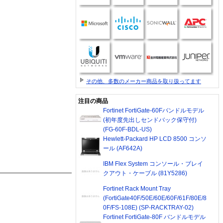
その他、多数のメーカー商品を取り扱ってます
注目の商品
Fortinet FortiGate-60Fバンドルモデル
(初年度先出しセンドバック保守付)
(FG-60F-BDL-US)
Hewlett-Packard HP LCD 8500 コンソ
ール (AF642A)
IBM Flex System コンソール・ブレイ
クアウト・ケーブル (81Y5286)
Fortinet Rack Mount Tray
(FortiGate40F/50E/60E/60F/61F/80E/8
0F/FS-108E) (SP-RACKTRAY-02)
Fortinet FortiGate-80F バンドルモデル