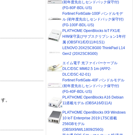
(初年度先出しセンドバック保守付)
(FG-80F-BDL-US)
Fortinet FortiGate-100F バンドルモデ
ル (初年度先出しセンドバック保守付)
(FG-100F-BDL-US)
PLAT'HOME OpenBlocks IoT FX1/E
H/W保守及びサブスクリプション1年付
属 (OBSFX1/E/D11/H1S1)
LENOVO 20X2SC8G00 ThinkPad L14
Gen2 (20X2SC8G00)
エイム電子 光ファイバーケーブル
DLC/DSC MM62.5 1m (AFP2-
DLC/DSC-62-01)
Fortinet FortiGate-40F バンドルモデル
(初年度先出しセンドバック保守付)
(FG-40F-BDL-US)
PLAT'HOME OpenBlocks A16 Debian
ます。
11搭載モデル (OBSA16/D11A)
PLAT'HOME OpenBlocks IX9 Windows
10 IoT Enterprise 2019 LTSC搭載
256GBモデル
(OBSIX9/W/L1809/256G)