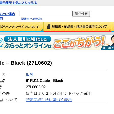
表示履歴
お気に入りを見る
払いのご案内
内
型番まとめ検索»
e – Black (27L0602)
ーカー
IBM
品名
6' RJ11 Cable - Black
番
27L0602-02
証条件
販売日より２ヶ月間センドバック保証
品について
特定商取引法に基づく表示