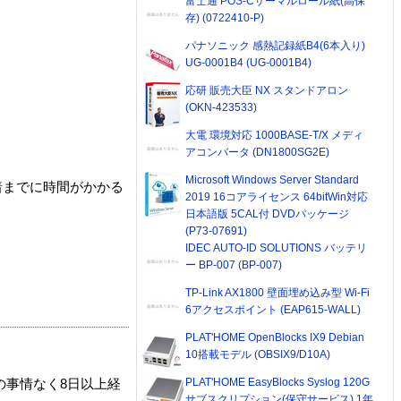
富士通 POS-Cサーマルロール紙(高保
存) (0722410-P)
パナソニック 感熱記録紙B4(6本入り)
UG-0001B4 (UG-0001B4)
応研 販売大臣 NX スタンドアロン
(OKN-423533)
大電 環境対応 1000BASE-T/X メディ
アコンバータ (DN1800SG2E)
Microsoft Windows Server Standard
着までに時間がかかる
2019 16コアライセンス 64bitWin対応
日本語版 5CAL付 DVDパッケージ
(P73-07691)
IDEC AUTO-ID SOLUTIONS バッテリ
ー BP-007 (BP-007)
TP-Link AX1800 壁面埋め込み型 Wi-Fi
6アクセスポイント (EAP615-WALL)
PLAT'HOME OpenBlocks IX9 Debian
10搭載モデル (OBSIX9/D10A)
PLAT'HOME EasyBlocks Syslog 120G
の事情なく8日以上経
サブスクリプション(保守サービス) 1年