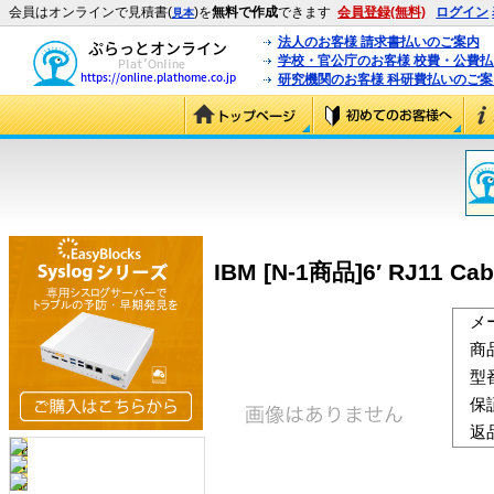
会員はオンラインで見積書(
)を
無料で作成
できます
会員登録(無料)
ログイン
見本
法人のお客様 請求書払いのご案内
学校・官公庁のお客様 校費・公費
研究機関のお客様 科研費払いのご案
IBM [N-1商品]6′ RJ11 Cabl
メ
商
型
保
返