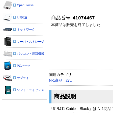
OpenBlocks
商品番号
41074467
IoT関連
本商品は販売を終了しました
ネットワーク
サーバ・ストレージ
パソコン・周辺機器
PCパーツ
関連カテゴリ
サプライ
N-1商品
|
27L
ソフト・ライセンス
商品説明
「6′ RJ11 Cable – Black」は N-1