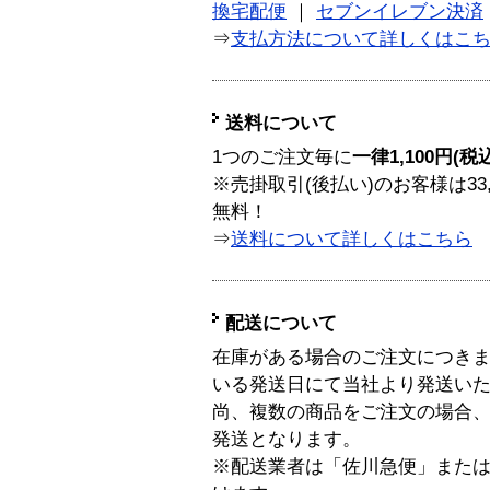
換宅配便
｜
セブンイレブン決済
⇒
支払方法について詳しくはこ
送料について
1つのご注文毎に
一律1,100円(税
※売掛取引(後払い)のお客様は33
無料！
⇒
送料について詳しくはこちら
配送について
在庫がある場合のご注文につき
いる発送日にて当社より発送い
尚、複数の商品をご注文の場合
発送となります。
※配送業者は「佐川急便」また