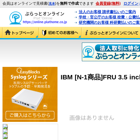
会員はオンラインで見積書(
)を
無料で作成
できます
会員登録(無料)
ログイン
見本
法人のお客様 請求書払いのご案内
学校・官公庁のお客様 校費・公費
研究機関のお客様 科研費払いのご案
IBM [N-1商品]FRU 3.5 inc