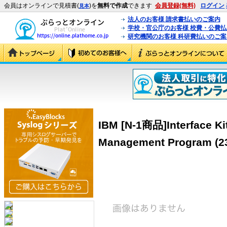
会員はオンラインで見積書(
)を
無料で作成
できます
会員登録(無料)
ログイン
見本
法人のお客様 請求書払いのご案内
学校・官公庁のお客様 校費・公費
研究機関のお客様 科研費払いのご案
IBM [N-1商品]Interface K
Management Program (2