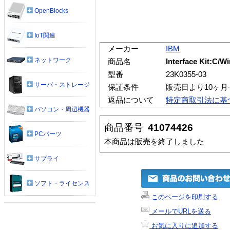
OpenBlocks
IoT関連
メーカー
IBM
ネットワーク
商品名
Interface Kit:C
型番
23K0355-03
サーバ・ストレージ
保証条件
販売日より10ヶ
返品について
特定商取引法に基
パソコン・周辺機器
商品番号
41074426
PCパーツ
本商品は販売を終了しました
サプライ
ソフト・ライセンス
このページを印刷する
メールでURLを送る
お気に入りに追加する