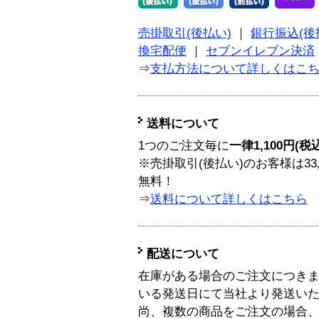
売掛取引(後払い)
｜
銀行振込(後
換宅配便
｜
セブンイレブン決済
⇒
支払方法について詳しくはこ
送料について
1つのご注文毎に
一律1,100円(税
※売掛取引(後払い)のお客様は33
無料！
⇒
送料について詳しくはこちら
配送について
在庫がある場合のご注文につき
いる発送日にて当社より発送い
尚、複数の商品をご注文の場合