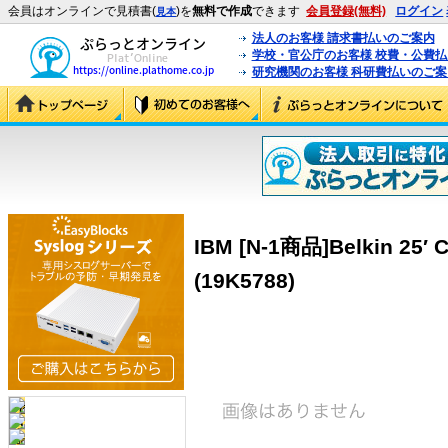
会員はオンラインで見積書(
)を
無料で作成
できます
会員登録(無料)
ログイン
見本
法人のお客様 請求書払いのご案内
学校・官公庁のお客様 校費・公費
研究機関のお客様 科研費払いのご案
IBM [N-1商品]Belkin 25′ C
(19K5788)