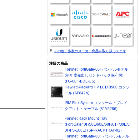
その他、多数のメーカー商品を取り扱ってます
注目の商品
Fortinet FortiGate-60Fバンドルモデル
(初年度先出しセンドバック保守付)
(FG-60F-BDL-US)
Hewlett-Packard HP LCD 8500 コンソ
ール (AF642A)
IBM Flex System コンソール・ブレイ
クアウト・ケーブル (81Y5286)
Fortinet Rack Mount Tray
(FortiGate40F/50E/60E/60F/61F/80E/8
0F/FS-108E) (SP-RACKTRAY-02)
Fortinet FortiGate-80F バンドルモデル