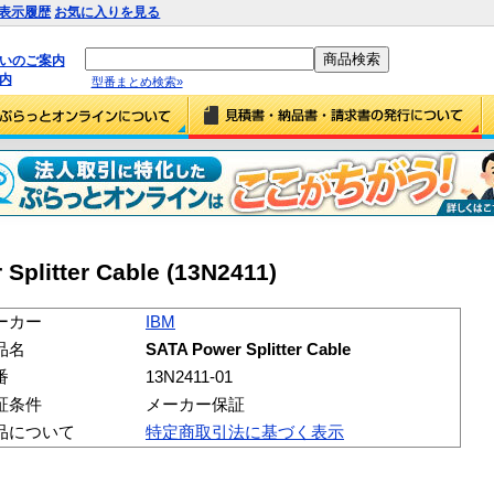
表示履歴
お気に入りを見る
払いのご案内
内
型番まとめ検索»
plitter Cable (13N2411)
ーカー
IBM
品名
SATA Power Splitter Cable
番
13N2411-01
証条件
メーカー保証
品について
特定商取引法に基づく表示