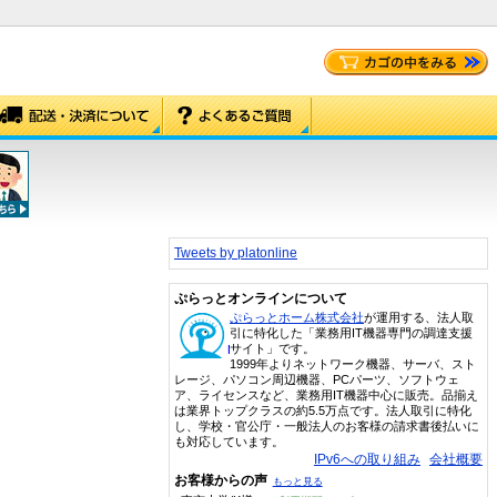
Tweets by platonline
ぷらっとオンラインについて
ぷらっとホーム株式会社
が運用する、法人取
引に特化した「業務用IT機器専門の調達支援
サイト」です。
1999年よりネットワーク機器、サーバ、スト
レージ、パソコン周辺機器、PCパーツ、ソフトウェ
ア、ライセンスなど、業務用IT機器中心に販売。品揃え
は業界トップクラスの約5.5万点です。法人取引に特化
し、学校・官公庁・一般法人のお客様の請求書後払いに
も対応しています。
IPv6への取り組み
会社概要
お客様からの声
もっと見る