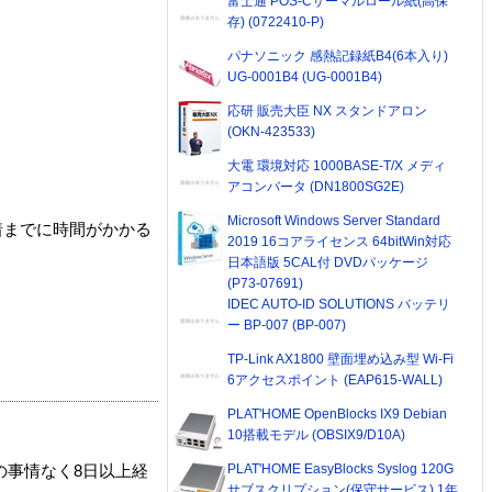
富士通 POS-Cサーマルロール紙(高保
存) (0722410-P)
パナソニック 感熱記録紙B4(6本入り)
UG-0001B4 (UG-0001B4)
応研 販売大臣 NX スタンドアロン
(OKN-423533)
大電 環境対応 1000BASE-T/X メディ
アコンバータ (DN1800SG2E)
Microsoft Windows Server Standard
着までに時間がかかる
2019 16コアライセンス 64bitWin対応
日本語版 5CAL付 DVDパッケージ
(P73-07691)
IDEC AUTO-ID SOLUTIONS バッテリ
ー BP-007 (BP-007)
TP-Link AX1800 壁面埋め込み型 Wi-Fi
6アクセスポイント (EAP615-WALL)
PLAT'HOME OpenBlocks IX9 Debian
10搭載モデル (OBSIX9/D10A)
PLAT'HOME EasyBlocks Syslog 120G
の事情なく8日以上経
サブスクリプション(保守サービス) 1年