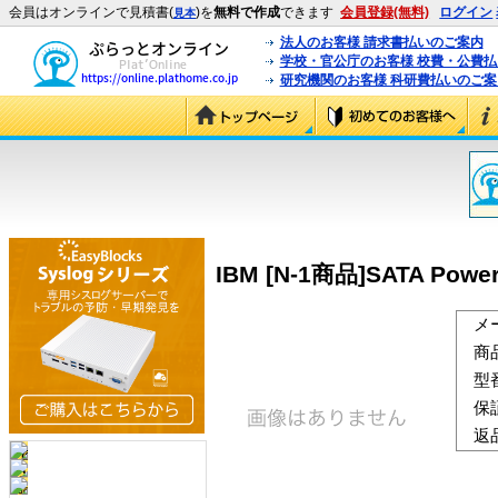
会員はオンラインで見積書(
)を
無料で作成
できます
会員登録(無料)
ログイン
見本
法人のお客様 請求書払いのご案内
学校・官公庁のお客様 校費・公費
研究機関のお客様 科研費払いのご案
IBM [N-1商品]SATA Power S
メ
商
型
保
返