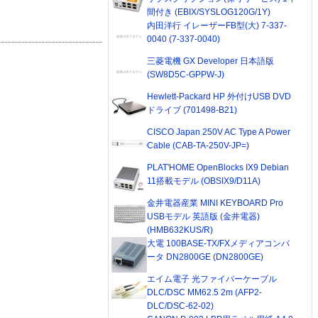
間付き (EBIX/SYSLOG120G/1Y)
内田洋行 イレーザーFB型(大) 7-337-
0040 (7-337-0040)
三菱電機 GX Developer 日本語版
(SW8D5C-GPPW-J)
Hewlett-Packard HP 外付けUSB DVD
ドライブ (701498-B21)
CISCO Japan 250V AC Type A Power
Cable (CAB-TA-250V-JP=)
PLAT'HOME OpenBlocks IX9 Debian
11搭載モデル (OBSIX9/D11A)
金井電器産業 MINI KEYBOARD Pro
USBモデル 英語版 (金井電器)
(HMB632KUS/R)
大電 100BASE-TX/FXメディアコンバ
ータ DN2800GE (DN2800GE)
エイム電子 光ファイバーケーブル
DLC/DSC MM62.5 2m (AFP2-
DLC/DSC-62-02)