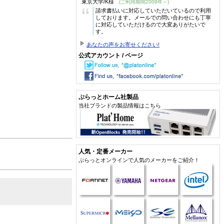
東京大学/K様
(ご利用期間2009年～)
“
請求書払いに対応していただいているので利用
しております。メールでの問い合わせにも丁寧
に対応していただけるので大変ありがたいで
す。
あなたの声をお寄せください!
公式アカウント / ページ
ぷらっとホーム社製品
当社ブランドの製品情報はこちら
人気・定番メーカー
ぷらっとオンラインで人気のメーカーをご紹介！