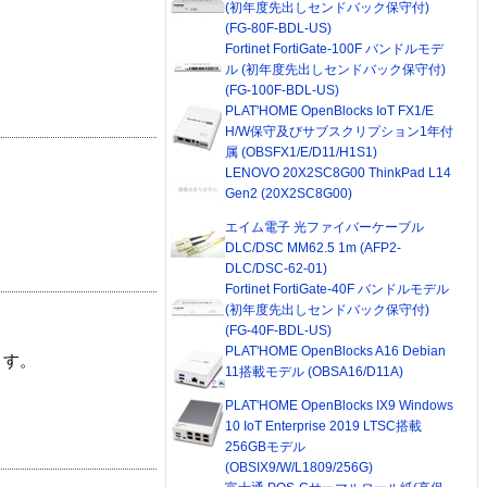
(初年度先出しセンドバック保守付)
(FG-80F-BDL-US)
Fortinet FortiGate-100F バンドルモデ
ル (初年度先出しセンドバック保守付)
(FG-100F-BDL-US)
PLAT'HOME OpenBlocks IoT FX1/E
H/W保守及びサブスクリプション1年付
属 (OBSFX1/E/D11/H1S1)
LENOVO 20X2SC8G00 ThinkPad L14
Gen2 (20X2SC8G00)
エイム電子 光ファイバーケーブル
DLC/DSC MM62.5 1m (AFP2-
DLC/DSC-62-01)
Fortinet FortiGate-40F バンドルモデル
(初年度先出しセンドバック保守付)
(FG-40F-BDL-US)
PLAT'HOME OpenBlocks A16 Debian
ます。
11搭載モデル (OBSA16/D11A)
PLAT'HOME OpenBlocks IX9 Windows
10 IoT Enterprise 2019 LTSC搭載
256GBモデル
(OBSIX9/W/L1809/256G)