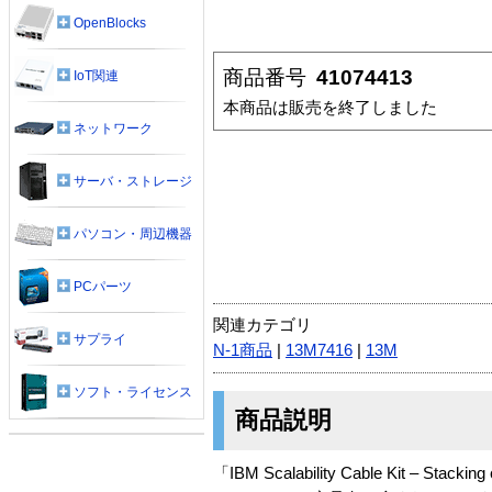
OpenBlocks
商品番号
41074413
IoT関連
本商品は販売を終了しました
ネットワーク
サーバ・ストレージ
パソコン・周辺機器
PCパーツ
関連カテゴリ
サプライ
N-1商品
|
13M7416
|
13M
ソフト・ライセンス
商品説明
「IBM Scalability Cable Kit – Stac