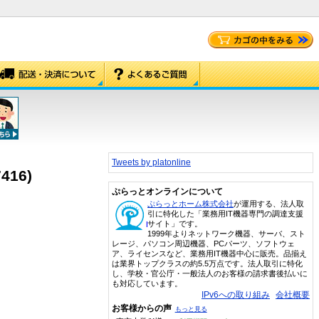
Tweets by platonline
7416)
ぷらっとオンラインについて
ぷらっとホーム株式会社
が運用する、法人取
引に特化した「業務用IT機器専門の調達支援
サイト」です。
1999年よりネットワーク機器、サーバ、スト
レージ、パソコン周辺機器、PCパーツ、ソフトウェ
ア、ライセンスなど、業務用IT機器中心に販売。品揃え
は業界トップクラスの約5.5万点です。法人取引に特化
し、学校・官公庁・一般法人のお客様の請求書後払いに
も対応しています。
IPv6への取り組み
会社概要
お客様からの声
もっと見る