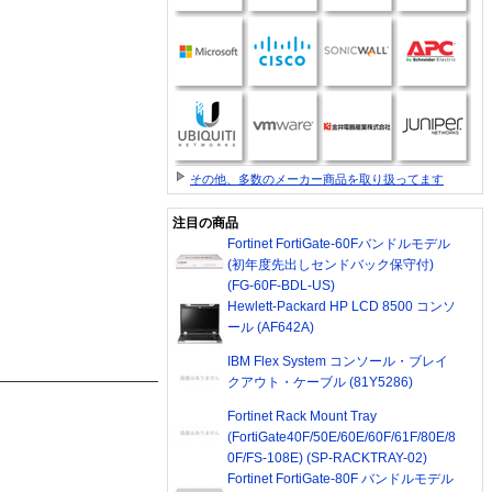
その他、多数のメーカー商品を取り扱ってます
注目の商品
Fortinet FortiGate-60Fバンドルモデル
(初年度先出しセンドバック保守付)
(FG-60F-BDL-US)
Hewlett-Packard HP LCD 8500 コンソ
ール (AF642A)
IBM Flex System コンソール・ブレイ
クアウト・ケーブル (81Y5286)
Fortinet Rack Mount Tray
(FortiGate40F/50E/60E/60F/61F/80E/8
0F/FS-108E) (SP-RACKTRAY-02)
Fortinet FortiGate-80F バンドルモデル