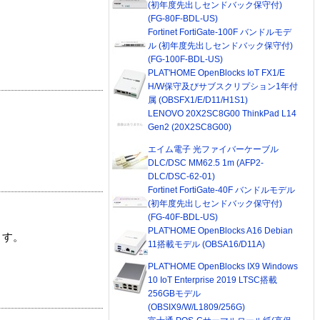
(初年度先出しセンドバック保守付)
(FG-80F-BDL-US)
Fortinet FortiGate-100F バンドルモデ
ル (初年度先出しセンドバック保守付)
(FG-100F-BDL-US)
PLAT'HOME OpenBlocks IoT FX1/E
H/W保守及びサブスクリプション1年付
属 (OBSFX1/E/D11/H1S1)
LENOVO 20X2SC8G00 ThinkPad L14
Gen2 (20X2SC8G00)
エイム電子 光ファイバーケーブル
DLC/DSC MM62.5 1m (AFP2-
DLC/DSC-62-01)
Fortinet FortiGate-40F バンドルモデル
(初年度先出しセンドバック保守付)
(FG-40F-BDL-US)
PLAT'HOME OpenBlocks A16 Debian
ます。
11搭載モデル (OBSA16/D11A)
PLAT'HOME OpenBlocks IX9 Windows
10 IoT Enterprise 2019 LTSC搭載
256GBモデル
(OBSIX9/W/L1809/256G)