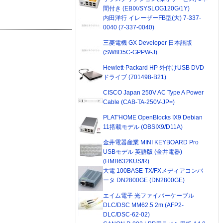
間付き (EBIX/SYSLOG120G/1Y)
内田洋行 イレーザーFB型(大) 7-337-
0040 (7-337-0040)
三菱電機 GX Developer 日本語版
(SW8D5C-GPPW-J)
Hewlett-Packard HP 外付けUSB DVD
ドライブ (701498-B21)
CISCO Japan 250V AC Type A Power
Cable (CAB-TA-250V-JP=)
PLAT'HOME OpenBlocks IX9 Debian
11搭載モデル (OBSIX9/D11A)
金井電器産業 MINI KEYBOARD Pro
USBモデル 英語版 (金井電器)
(HMB632KUS/R)
大電 100BASE-TX/FXメディアコンバ
ータ DN2800GE (DN2800GE)
エイム電子 光ファイバーケーブル
DLC/DSC MM62.5 2m (AFP2-
DLC/DSC-62-02)