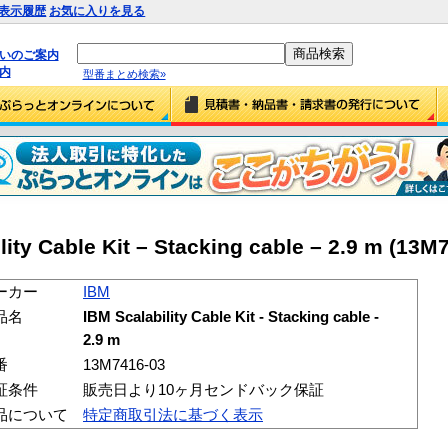
表示履歴
お気に入りを見る
払いのご案内
内
型番まとめ検索»
ty Cable Kit – Stacking cable – 2.9 m (13M
ーカー
IBM
品名
IBM Scalability Cable Kit - Stacking cable -
2.9 m
番
13M7416-03
証条件
販売日より10ヶ月センドバック保証
品について
特定商取引法に基づく表示