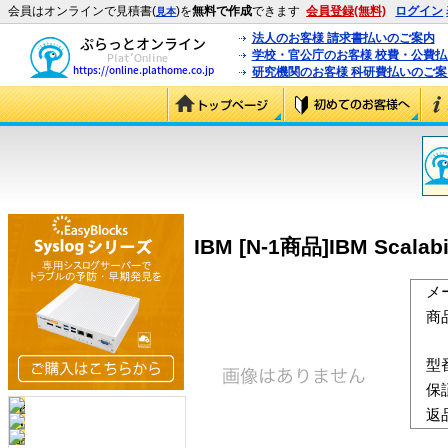
会員はオンラインで見積書(
)を
無料で作成
できます
会員登録(無料)
ログイン
見本
法人のお客様 請求書払いのご案内
学校・官公庁のお客様 校費・公費
研究機関のお客様 科研費払いのご案
IBM [N-1商品]IBM Scalabili
メ
商
型
保
返