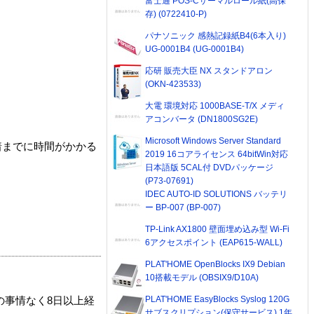
富士通 POS-Cサーマルロール紙(高保
存) (0722410-P)
パナソニック 感熱記録紙B4(6本入り)
UG-0001B4 (UG-0001B4)
応研 販売大臣 NX スタンドアロン
(OKN-423533)
大電 環境対応 1000BASE-T/X メディ
アコンバータ (DN1800SG2E)
Microsoft Windows Server Standard
着までに時間がかかる
2019 16コアライセンス 64bitWin対応
日本語版 5CAL付 DVDパッケージ
(P73-07691)
IDEC AUTO-ID SOLUTIONS バッテリ
ー BP-007 (BP-007)
TP-Link AX1800 壁面埋め込み型 Wi-Fi
6アクセスポイント (EAP615-WALL)
PLAT'HOME OpenBlocks IX9 Debian
10搭載モデル (OBSIX9/D10A)
PLAT'HOME EasyBlocks Syslog 120G
の事情なく8日以上経
サブスクリプション(保守サービス) 1年