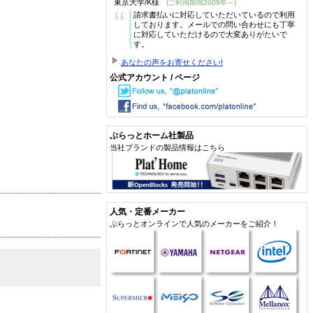
東京大学/K様
(ご利用期間2009年～)
“
請求書払いに対応していただいているので利用
しております。メールでの問い合わせにも丁寧
に対応していただけるので大変ありがたいで
す。
あなたの声をお寄せください!
公式アカウント / ページ
ぷらっとホーム社製品
当社ブランドの製品情報はこちら
人気・定番メーカー
ぷらっとオンラインで人気のメーカーをご紹介！