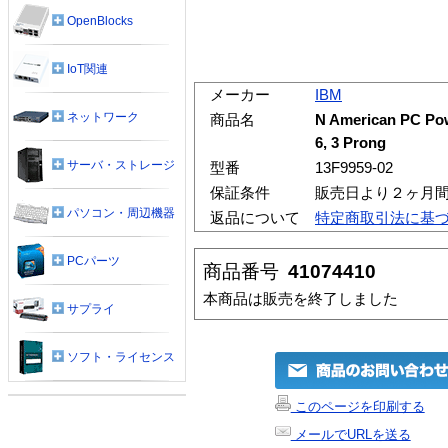
OpenBlocks
IoT関連
メーカー
IBM
ネットワーク
商品名
N American PC Pow
6, 3 Prong
サーバ・ストレージ
型番
13F9959-02
保証条件
販売日より２ヶ月
パソコン・周辺機器
返品について
特定商取引法に基
PCパーツ
商品番号
41074410
本商品は販売を終了しました
サプライ
ソフト・ライセンス
このページを印刷する
メールでURLを送る