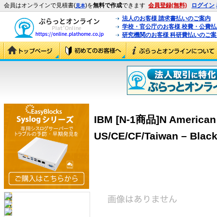
会員はオンラインで見積書(
)を
無料で作成
できます
会員登録(無料)
ログイン
見本
法人のお客様 請求書払いのご案内
学校・官公庁のお客様 校費・公費
研究機関のお客様 科研費払いのご案
IBM [N-1商品]N American
US/CE/CF/Taiwan – Black,