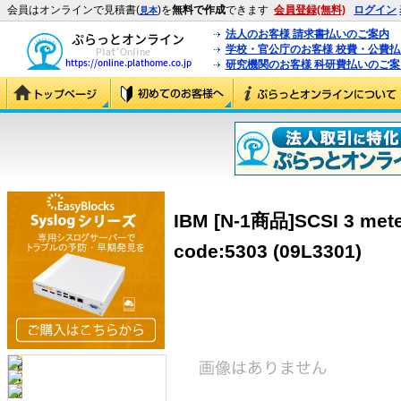
会員はオンラインで見積書(
)を
無料で作成
できます
会員登録(無料)
ログイン
見本
法人のお客様 請求書払いのご案内
学校・官公庁のお客様 校費・公費
研究機関のお客様 科研費払いのご案
IBM [N-1商品]SCSI 3 mete
code:5303 (09L3301)