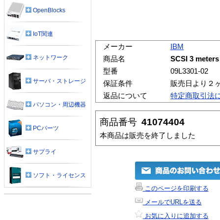
OpenBlocks
IoT関連
メーカー
IBM
ネットワーク
商品名
SCSI 3 meters
型番
09L3301-02
サーバ・ストレージ
保証条件
販売日より２
返品について
特定商取引法
パソコン・周辺機器
商品番号
41074404
PCパーツ
本商品は販売を終了しました
サプライ
ソフト・ライセンス
このページを印刷する
メールでURLを送る
お気に入りに追加する