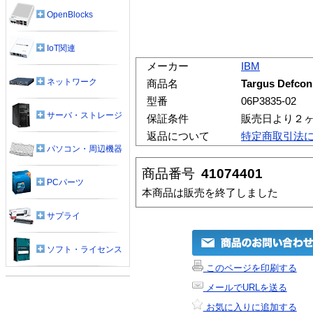
OpenBlocks
IoT関連
メーカー
IBM
ネットワーク
商品名
Targus Defcon
型番
06P3835-02
サーバ・ストレージ
保証条件
販売日より２
返品について
特定商取引法
パソコン・周辺機器
商品番号
41074401
PCパーツ
本商品は販売を終了しました
サプライ
ソフト・ライセンス
このページを印刷する
メールでURLを送る
お気に入りに追加する