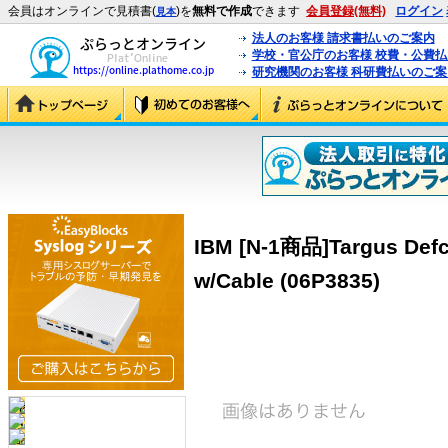
会員はオンラインで見積書(
)を
無料で作成
できます
会員登録(無料)
ログイン
見本
法人のお客様 請求書払いのご案内
学校・官公庁のお客様 校費・公費
研究機関のお客様 科研費払いのご案
IBM [N-1商品]Targus Defc
w/Cable (06P3835)