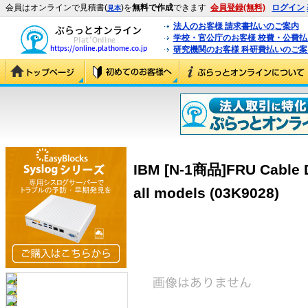
会員はオンラインで見積書(
)を
無料で作成
できます
会員登録(無料)
ログイン
見本
法人のお客様 請求書払いのご案内
学校・官公庁のお客様 校費・公費
研究機関のお客様 科研費払いのご案
IBM [N-1商品]FRU Cable D
all models (03K9028)