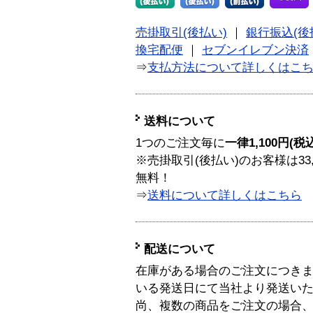
売掛取引(後払い)
｜
銀行振込(後
換宅配便
｜
セブンイレブン決済
⇒
支払方法について詳しくはこ
送料について
1つのご注文毎に
一律1,100円(税
※売掛取引(後払い)のお客様は33
無料！
⇒
送料について詳しくはこちら
配送について
在庫がある場合のご注文につき
いる発送日にて当社より発送い
尚、複数の商品をご注文の場合