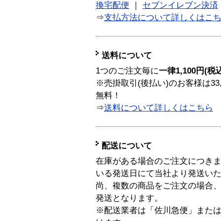
換宅配便
｜
セブンイレブン決済
⇒
支払方法について詳しくはこ
送料について
1つのご注文毎に
一律1,100円(税
※売掛取引(後払い)のお客様は33
無料！
⇒
送料について詳しくはこちら
配送について
在庫がある場合のご注文につき
いる発送日にて当社より発送い
尚、複数の商品をご注文の場合
発送となります。
※配送業者は「佐川急便」また