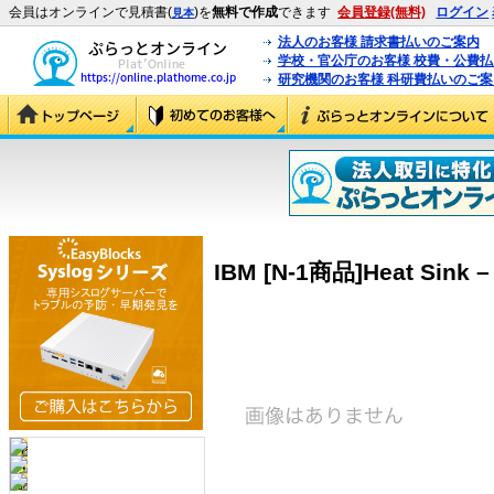
会員はオンラインで見積書(
)を
無料で作成
できます
会員登録(無料)
ログイン
見本
法人のお客様 請求書払いのご案内
学校・官公庁のお客様 校費・公費
研究機関のお客様 科研費払いのご案
IBM [N-1商品]Heat Sink –