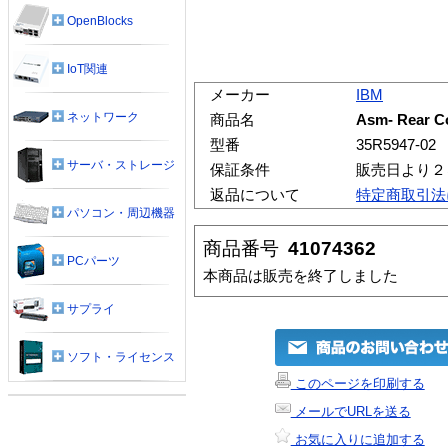
OpenBlocks
IoT関連
メーカー
IBM
ネットワーク
商品名
Asm- Rear C
型番
35R5947-02
サーバ・ストレージ
保証条件
販売日より２
返品について
特定商取引法
パソコン・周辺機器
商品番号
41074362
PCパーツ
本商品は販売を終了しました
サプライ
ソフト・ライセンス
このページを印刷する
メールでURLを送る
お気に入りに追加する