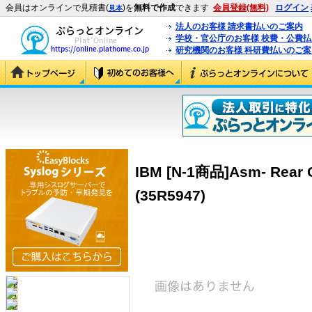
会員はオンラインで見積書(
)を
無料で作成
できます
会員登録(無料)
ログイン
見本
法人のお客様 請求書払いのご案内
学校・官公庁のお客様 校費・公費
研究機関のお客様 科研費払いのご案
IBM [N-1商品]Asm- Rear 
(35R5947)