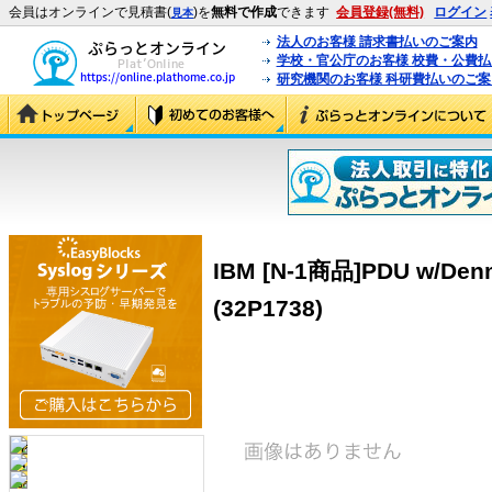
会員はオンラインで見積書(
)を
無料で作成
できます
会員登録(無料)
ログイン
見本
法人のお客様 請求書払いのご案内
学校・官公庁のお客様 校費・公費
研究機関のお客様 科研費払いのご案
IBM [N-1商品]PDU w/Denma
(32P1738)