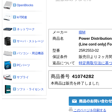
OpenBlocks
IoT関連
ネットワーク
メーカー
IBM
商品名
Power Distribution 
サーバ・ストレージ
(Line cord only) F
型番
25R2553-02
パソコン・周辺機器
保証条件
販売日より２ヶ月
返品について
特定商取引法に基
PCパーツ
商品番号
41074282
サプライ
本商品は販売を終了しました
ソフト・ライセンス
このページを印刷する