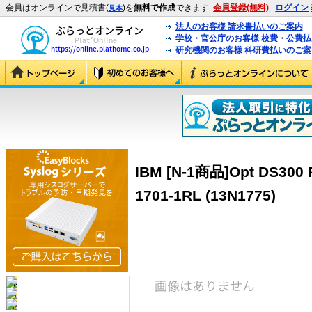
会員はオンラインで見積書(
)を
無料で作成
できます
会員登録(無料)
ログイン
見本
法人のお客様 請求書払いのご案内
学校・官公庁のお客様 校費・公費
研究機関のお客様 科研費払いのご案
IBM [N-1商品]Opt DS300 P
1701-1RL (13N1775)