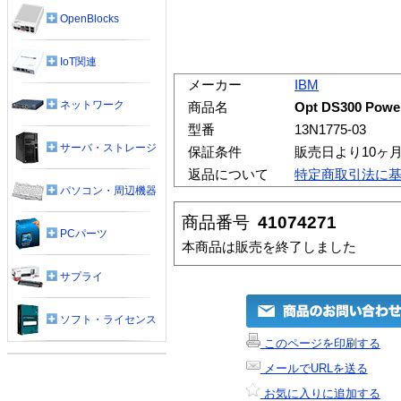
OpenBlocks
IoT関連
メーカー
IBM
ネットワーク
商品名
Opt DS300 Power
型番
13N1775-03
サーバ・ストレージ
保証条件
販売日より10ヶ
返品について
特定商取引法に
パソコン・周辺機器
商品番号
41074271
PCパーツ
本商品は販売を終了しました
サプライ
ソフト・ライセンス
このページを印刷する
メールでURLを送る
お気に入りに追加する