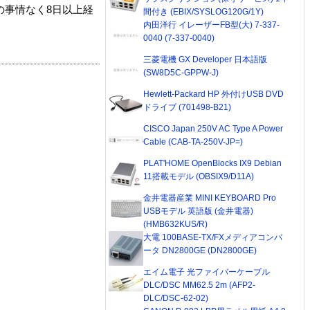
の事情なく8日以上経
間付き (EBIX/SYSLOG120G/1Y)
内田洋行 イレーザーFB型(大) 7-337-
0040 (7-337-0040)
三菱電機 GX Developer 日本語版
(SW8D5C-GPPW-J)
Hewlett-Packard HP 外付けUSB DVD
ドライブ (701498-B21)
CISCO Japan 250V AC Type A Power
Cable (CAB-TA-250V-JP=)
PLAT'HOME OpenBlocks IX9 Debian
11搭載モデル (OBSIX9/D11A)
金井電器産業 MINI KEYBOARD Pro
USBモデル 英語版 (金井電器)
(HMB632KUS/R)
大電 100BASE-TX/FXメディアコンバ
ータ DN2800GE (DN2800GE)
エイム電子 光ファイバーケーブル
DLC/DSC MM62.5 2m (AFP2-
DLC/DSC-62-02)