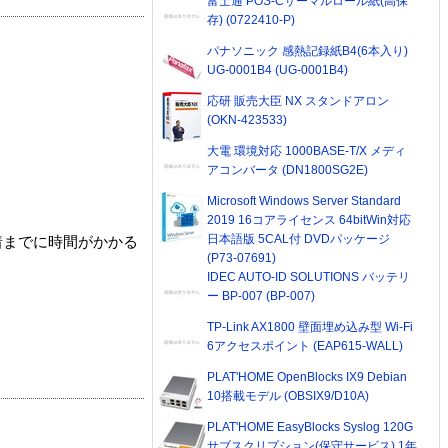
富士通 POS-Cサーマルロール紙(高保
存) (0722410-P)
パナソニック 感熱記録紙B4(6本入り)
UG-0001B4 (UG-0001B4)
応研 販売大臣 NX スタンドアロン
(OKN-423533)
大電 環境対応 1000BASE-T/X メディ
アコンバータ (DN1800SG2E)
Microsoft Windows Server Standard
2019 16コアライセンス 64bitWin対応
日本語版 5CAL付 DVDパッケージ
着までに時間がかかる
(P73-07691)
IDEC AUTO-ID SOLUTIONS バッテリ
ー BP-007 (BP-007)
TP-Link AX1800 壁面埋め込み型 Wi-Fi
6アクセスポイント (EAP615-WALL)
PLAT'HOME OpenBlocks IX9 Debian
10搭載モデル (OBSIX9/D10A)
PLAT'HOME EasyBlocks Syslog 120G
サブスクリプション(保守サービス) 1年