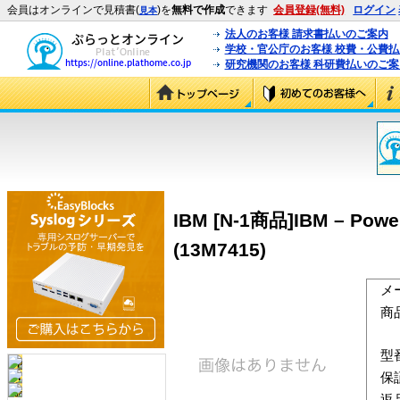
会員はオンラインで見積書(
)を
無料で作成
できます
会員登録(無料)
ログイン
見本
法人のお客様 請求書払いのご案内
学校・官公庁のお客様 校費・公費
研究機関のお客様 科研費払いのご案
IBM [N-1商品]IBM – Power 
(13M7415)
メ
商
型
保
返