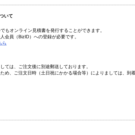
ついて
つでもオンライン見積書を発行することができます。
会員（BizID）への登録が必要です。
ちら
ましては、ご注文後に別途郵送しております。
のため、ご注文日時（土日祝にかかる場合等）によりましては、到