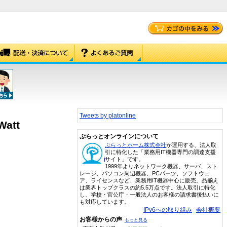
Tweets by platonline
Watt
ぷらっとオンラインについて
ぷらっとホーム株式会社
が運用する、法人取
引に特化した「業務用IT機器専門の調達支援
サイト」です。
1999年よりネットワーク機器、サーバ、スト
レージ、パソコン周辺機器、PCパーツ、ソフトウェ
ア、ライセンスなど、業務用IT機器中心に販売。品揃え
は業界トップクラスの約5.5万点です。法人取引に特化
し、学校・官公庁・一般法人のお客様の請求書後払いに
も対応しています。
IPv6への取り組み
会社概要
お客様からの声
もっと見る