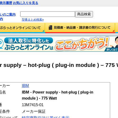
表示履歴
お気に入りを見る
払いのご案内
内
型番まとめ検索»
supply – hot-plug ( plug-in module ) – 775 
ーカー
IBM
品名
IBM - Power supply - hot-plug ( plug-in
module ) - 775 Watt
番
13M7415-01
証条件
メーカー保証
品について
特定商取引法に基づく表示