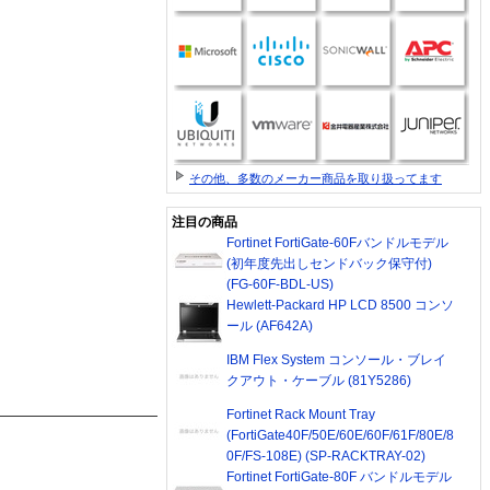
その他、多数のメーカー商品を取り扱ってます
注目の商品
Fortinet FortiGate-60Fバンドルモデル
(初年度先出しセンドバック保守付)
(FG-60F-BDL-US)
Hewlett-Packard HP LCD 8500 コンソ
ール (AF642A)
IBM Flex System コンソール・ブレイ
クアウト・ケーブル (81Y5286)
Fortinet Rack Mount Tray
(FortiGate40F/50E/60E/60F/61F/80E/8
0F/FS-108E) (SP-RACKTRAY-02)
Fortinet FortiGate-80F バンドルモデル