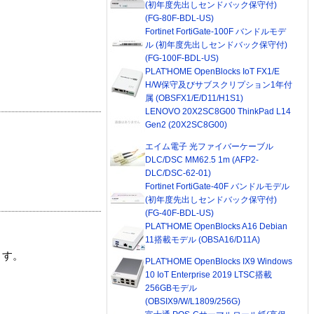
(初年度先出しセンドバック保守付)
(FG-80F-BDL-US)
Fortinet FortiGate-100F バンドルモデ
ル (初年度先出しセンドバック保守付)
(FG-100F-BDL-US)
PLAT'HOME OpenBlocks IoT FX1/E
H/W保守及びサブスクリプション1年付
属 (OBSFX1/E/D11/H1S1)
LENOVO 20X2SC8G00 ThinkPad L14
Gen2 (20X2SC8G00)
エイム電子 光ファイバーケーブル
DLC/DSC MM62.5 1m (AFP2-
DLC/DSC-62-01)
Fortinet FortiGate-40F バンドルモデル
(初年度先出しセンドバック保守付)
(FG-40F-BDL-US)
PLAT'HOME OpenBlocks A16 Debian
11搭載モデル (OBSA16/D11A)
ます。
PLAT'HOME OpenBlocks IX9 Windows
10 IoT Enterprise 2019 LTSC搭載
256GBモデル
(OBSIX9/W/L1809/256G)