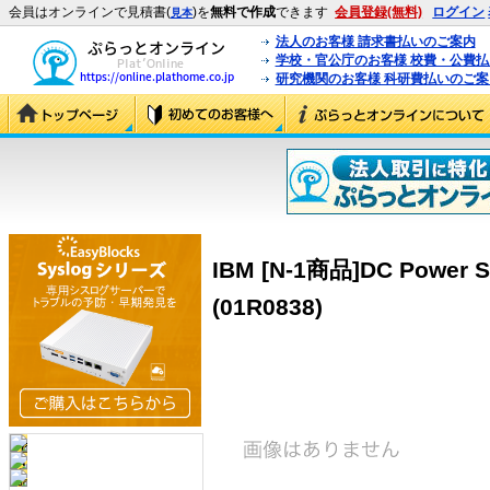
会員はオンラインで見積書(
)を
無料で作成
できます
会員登録(無料)
ログイン
見本
法人のお客様 請求書払いのご案内
学校・官公庁のお客様 校費・公費
研究機関のお客様 科研費払いのご案
IBM [N-1商品]DC Power S
(01R0838)