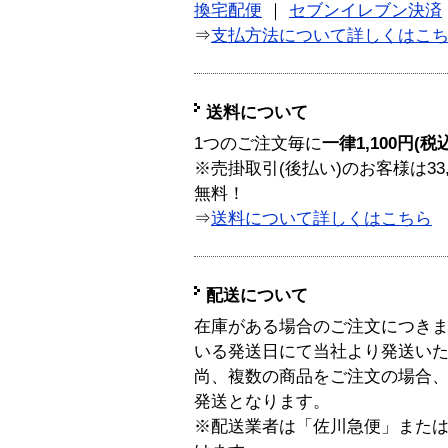
換宅配便
｜
セブンイレブン決済
⇒
支払方法について詳しくはこ
送料について
1つのご注文毎に
一律1,100円(税
※売掛取引(後払い)のお客様は33
無料！
⇒
送料について詳しくはこちら
配送について
在庫がある場合のご注文につき
いる発送日にて当社より発送い
尚、複数の商品をご注文の場合
発送となります。
※配送業者は「佐川急便」また