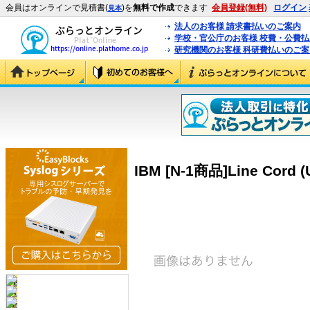
会員はオンラインで見積書(
)を
無料で作成
できます
会員登録(無料)
ログイン
見本
法人のお客様 請求書払いのご案内
学校・官公庁のお客様 校費・公費
研究機関のお客様 科研費払いのご案
IBM [N-1商品]Line Cord (