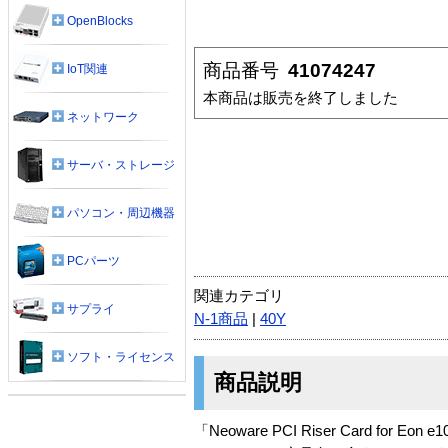
OpenBlocks
商品番号
41074247
IoT関連
本商品は販売を終了しました
ネットワーク
サーバ・ストレージ
パソコン・周辺機器
PCパーツ
関連カテゴリ
サプライ
N-1商品
|
40Y
ソフト・ライセンス
商品説明
「Neoware PCI Riser Card for E