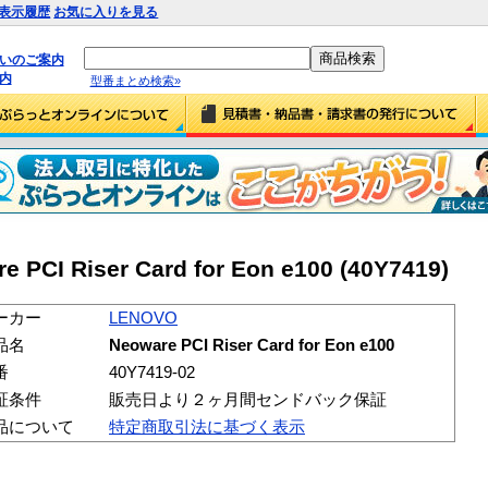
表示履歴
お気に入りを見る
払いのご案内
内
型番まとめ検索»
PCI Riser Card for Eon e100 (40Y7419)
ーカー
LENOVO
品名
Neoware PCI Riser Card for Eon e100
番
40Y7419-02
証条件
販売日より２ヶ月間センドバック保証
品について
特定商取引法に基づく表示