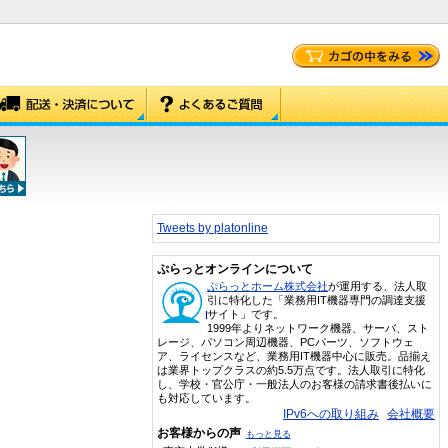
Tweets by platonline
ぷらっとオンラインについて
ぷらっとホーム株式会社
が運用する、法人取
引に特化した「業務用IT機器専門の調達支援
サイト」です。
1999年よりネットワーク機器、サーバ、スト
レージ、パソコン周辺機器、PCパーツ、ソフトウェ
ア、ライセンスなど、業務用IT機器中心に販売。品揃え
は業界トップクラスの約5.5万点です。法人取引に特化
し、学校・官公庁・一般法人のお客様の請求書後払いに
も対応しています。
IPv6への取り組み
会社概要
お客様からの声
もっと見る