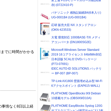
富士通 POS-Cサーマルロール紙(高保
存) (0722410-P)
パナソニック 感熱記録紙B4(6本入り)
UG-0001B4 (UG-0001B4)
応研 販売大臣 NX スタンドアロン
(OKN-423533)
大電 環境対応 1000BASE-T/X メディ
アコンバータ (DN1800SG2E)
Microsoft Windows Server Standard
着までに時間がかかる
2019 16コアライセンス 64bitWin対応
日本語版 5CAL付 DVDパッケージ
(P73-07691)
IDEC AUTO-ID SOLUTIONS バッテリ
ー BP-007 (BP-007)
TP-Link AX1800 壁面埋め込み型 Wi-Fi
6アクセスポイント (EAP615-WALL)
PLAT'HOME OpenBlocks IX9 Debian
10搭載モデル (OBSIX9/D10A)
PLAT'HOME EasyBlocks Syslog 120G
の事情なく8日以上経
サブスクリプション(保守サービス) 1年