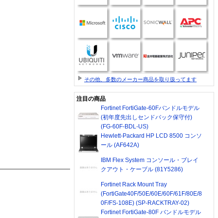
その他、多数のメーカー商品を取り扱ってます
注目の商品
Fortinet FortiGate-60Fバンドルモデル
(初年度先出しセンドバック保守付)
(FG-60F-BDL-US)
Hewlett-Packard HP LCD 8500 コンソ
ール (AF642A)
IBM Flex System コンソール・ブレイ
クアウト・ケーブル (81Y5286)
Fortinet Rack Mount Tray
(FortiGate40F/50E/60E/60F/61F/80E/8
0F/FS-108E) (SP-RACKTRAY-02)
Fortinet FortiGate-80F バンドルモデル