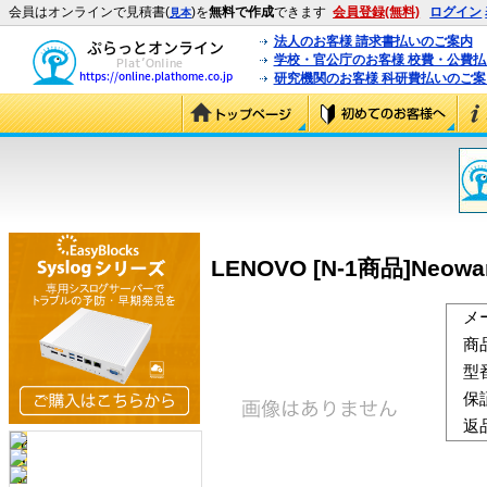
会員はオンラインで見積書(
)を
無料で作成
できます
会員登録(無料)
ログイン
見本
法人のお客様 請求書払いのご案内
学校・官公庁のお客様 校費・公費
研究機関のお客様 科研費払いのご案
LENOVO [N-1商品]Neoware 
メ
商
型
保
返