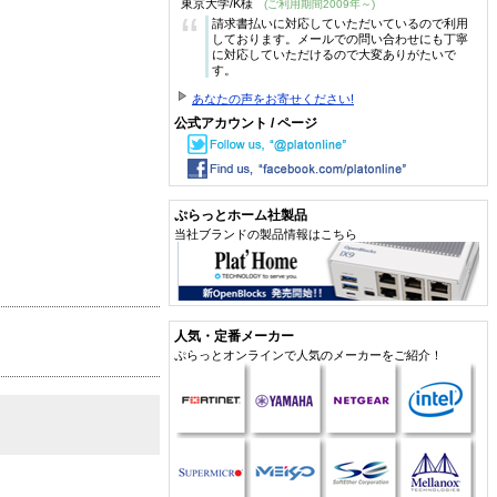
東京大学/K様
(ご利用期間2009年～)
“
請求書払いに対応していただいているので利用
しております。メールでの問い合わせにも丁寧
に対応していただけるので大変ありがたいで
す。
あなたの声をお寄せください!
公式アカウント / ページ
ぷらっとホーム社製品
当社ブランドの製品情報はこちら
人気・定番メーカー
ぷらっとオンラインで人気のメーカーをご紹介！