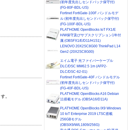
(初年度先出しセンドバック保守付)
(FG-80F-BDL-US)
Fortinet FortiGate-100F バンドルモデ
ル (初年度先出しセンドバック保守付)
(FG-100F-BDL-US)
PLAT'HOME OpenBlocks IoT FX1/E
H/W保守及びサブスクリプション1年付
属 (OBSFX1/E/D11/H1S1)
LENOVO 20X2SC8G00 ThinkPad L14
Gen2 (20X2SC8G00)
エイム電子 光ファイバーケーブル
DLC/DSC MM62.5 1m (AFP2-
DLC/DSC-62-01)
Fortinet FortiGate-40F バンドルモデル
(初年度先出しセンドバック保守付)
(FG-40F-BDL-US)
PLAT'HOME OpenBlocks A16 Debian
ます。
11搭載モデル (OBSA16/D11A)
PLAT'HOME OpenBlocks IX9 Windows
10 IoT Enterprise 2019 LTSC搭載
256GBモデル
(OBSIX9/W/L1809/256G)