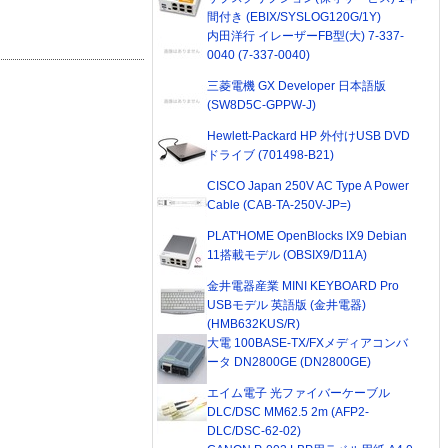
間付き (EBIX/SYSLOG120G/1Y)
内田洋行 イレーザーFB型(大) 7-337-
0040 (7-337-0040)
三菱電機 GX Developer 日本語版
(SW8D5C-GPPW-J)
Hewlett-Packard HP 外付けUSB DVD
ドライブ (701498-B21)
CISCO Japan 250V AC Type A Power
Cable (CAB-TA-250V-JP=)
PLAT'HOME OpenBlocks IX9 Debian
11搭載モデル (OBSIX9/D11A)
金井電器産業 MINI KEYBOARD Pro
USBモデル 英語版 (金井電器)
(HMB632KUS/R)
大電 100BASE-TX/FXメディアコンバ
ータ DN2800GE (DN2800GE)
エイム電子 光ファイバーケーブル
DLC/DSC MM62.5 2m (AFP2-
DLC/DSC-62-02)