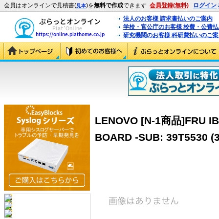
会員はオンラインで見積書(
)を
無料で作成
できます
会員登録(無料)
ログイン
見本
法人のお客様 請求書払いのご案内
学校・官公庁のお客様 校費・公費
研究機関のお客様 科研費払いのご案
LENOVO [N-1商品]FRU I
BOARD -SUB: 39T5530 (