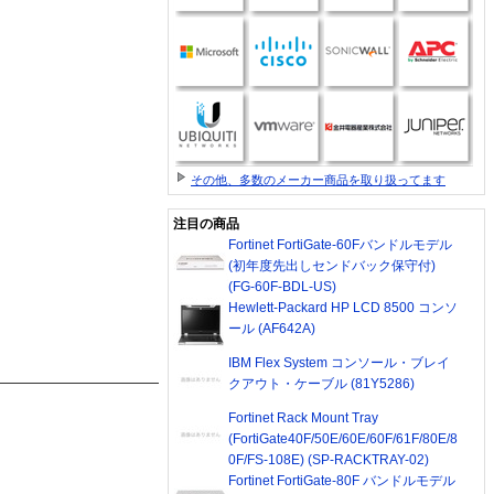
その他、多数のメーカー商品を取り扱ってます
注目の商品
Fortinet FortiGate-60Fバンドルモデル
(初年度先出しセンドバック保守付)
(FG-60F-BDL-US)
Hewlett-Packard HP LCD 8500 コンソ
ール (AF642A)
IBM Flex System コンソール・ブレイ
クアウト・ケーブル (81Y5286)
Fortinet Rack Mount Tray
(FortiGate40F/50E/60E/60F/61F/80E/8
0F/FS-108E) (SP-RACKTRAY-02)
Fortinet FortiGate-80F バンドルモデル