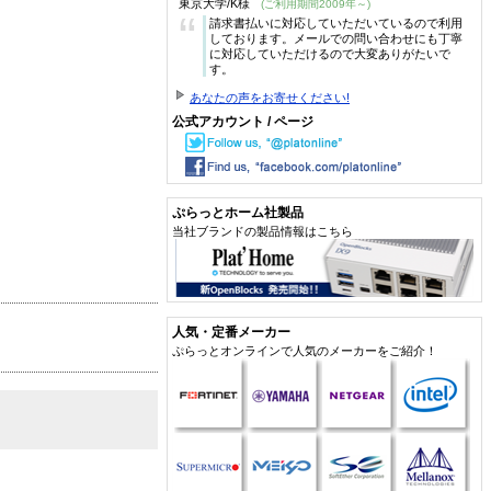
東京大学/K様
(ご利用期間2009年～)
“
請求書払いに対応していただいているので利用
しております。メールでの問い合わせにも丁寧
に対応していただけるので大変ありがたいで
す。
あなたの声をお寄せください!
公式アカウント / ページ
ぷらっとホーム社製品
当社ブランドの製品情報はこちら
人気・定番メーカー
ぷらっとオンラインで人気のメーカーをご紹介！