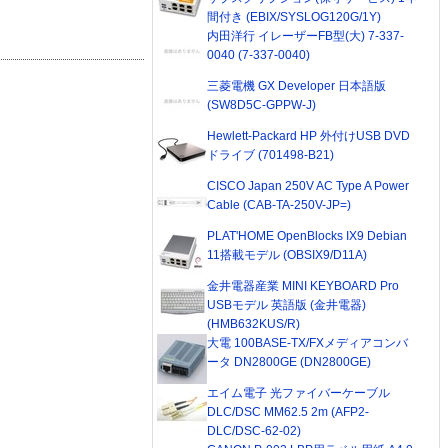
間付き (EBIX/SYSLOG120G/1Y)
内田洋行 イレーザーFB型(大) 7-337-
0040 (7-337-0040)
三菱電機 GX Developer 日本語版
(SW8D5C-GPPW-J)
Hewlett-Packard HP 外付けUSB DVD
ドライブ (701498-B21)
CISCO Japan 250V AC Type A Power
Cable (CAB-TA-250V-JP=)
PLAT'HOME OpenBlocks IX9 Debian
11搭載モデル (OBSIX9/D11A)
金井電器産業 MINI KEYBOARD Pro
USBモデル 英語版 (金井電器)
(HMB632KUS/R)
大電 100BASE-TX/FXメディアコンバ
ータ DN2800GE (DN2800GE)
エイム電子 光ファイバーケーブル
DLC/DSC MM62.5 2m (AFP2-
DLC/DSC-62-02)