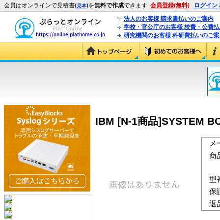
会員はオンラインで見積書(
)を
無料で作成
できます
会員登録(無料)
ログイン
見本
法人のお客様 請求書払いのご案内
学校・官公庁のお客様 校費・公費
研究機関のお客様 科研費払いのご案
IBM [N-1商品]SYSTEM BO
メ
商
型
保
返