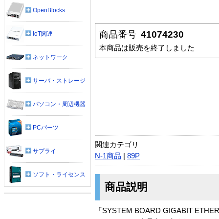
OpenBlocks
商品番号
41074230
IoT関連
本商品は販売を終了しました
ネットワーク
サーバ・ストレージ
パソコン・周辺機器
PCパーツ
関連カテゴリ
サプライ
N-1商品
|
89P
ソフト・ライセンス
商品説明
「SYSTEM BOARD GIGABIT ETH