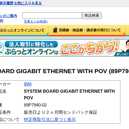
表示履歴
お気に入りを見る
払いのご案内
内
型番まとめ検索»
ARD GIGABIT ETHERNET WITH POV (89P79
ーカー
IBM
品名
SYSTEM BOARD GIGABIT ETHERNET WITH
POV
番
89P7940-02
証条件
販売日より２ヶ月間センドバック保証
品について
特定商取引法に基づく表示