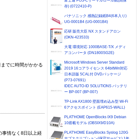
富士通 POS-Cサーマルロール紙(高保
存) (0722410-P)
パナソニック 感熱記録紙B4(6本入り)
UG-0001B4 (UG-0001B4)
応研 販売大臣 NX スタンドアロン
(OKN-423533)
大電 環境対応 1000BASE-T/X メディ
アコンバータ (DN1800SG2E)
Microsoft Windows Server Standard
着までに時間がかかる
2019 16コアライセンス 64bitWin対応
日本語版 5CAL付 DVDパッケージ
(P73-07691)
IDEC AUTO-ID SOLUTIONS バッテリ
ー BP-007 (BP-007)
TP-Link AX1800 壁面埋め込み型 Wi-Fi
6アクセスポイント (EAP615-WALL)
PLAT'HOME OpenBlocks IX9 Debian
10搭載モデル (OBSIX9/D10A)
PLAT'HOME EasyBlocks Syslog 120G
の事情なく8日以上経
サブスクリプション(保守サービス) 1年