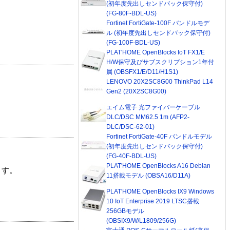
(初年度先出しセンドバック保守付)
(FG-80F-BDL-US)
Fortinet FortiGate-100F バンドルモデ
ル (初年度先出しセンドバック保守付)
(FG-100F-BDL-US)
PLAT'HOME OpenBlocks IoT FX1/E
H/W保守及びサブスクリプション1年付
属 (OBSFX1/E/D11/H1S1)
LENOVO 20X2SC8G00 ThinkPad L14
Gen2 (20X2SC8G00)
エイム電子 光ファイバーケーブル
DLC/DSC MM62.5 1m (AFP2-
DLC/DSC-62-01)
Fortinet FortiGate-40F バンドルモデル
(初年度先出しセンドバック保守付)
(FG-40F-BDL-US)
PLAT'HOME OpenBlocks A16 Debian
ます。
11搭載モデル (OBSA16/D11A)
PLAT'HOME OpenBlocks IX9 Windows
10 IoT Enterprise 2019 LTSC搭載
256GBモデル
(OBSIX9/W/L1809/256G)