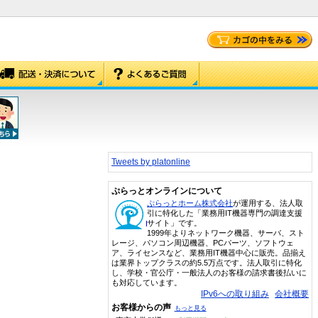
Tweets by platonline
ぷらっとオンラインについて
ぷらっとホーム株式会社
が運用する、法人取
引に特化した「業務用IT機器専門の調達支援
サイト」です。
1999年よりネットワーク機器、サーバ、スト
レージ、パソコン周辺機器、PCパーツ、ソフトウェ
ア、ライセンスなど、業務用IT機器中心に販売。品揃え
は業界トップクラスの約5.5万点です。法人取引に特化
し、学校・官公庁・一般法人のお客様の請求書後払いに
も対応しています。
IPv6への取り組み
会社概要
お客様からの声
もっと見る