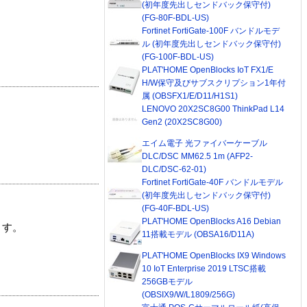
(初年度先出しセンドバック保守付)
(FG-80F-BDL-US)
Fortinet FortiGate-100F バンドルモデ
ル (初年度先出しセンドバック保守付)
(FG-100F-BDL-US)
PLAT'HOME OpenBlocks IoT FX1/E
H/W保守及びサブスクリプション1年付
属 (OBSFX1/E/D11/H1S1)
LENOVO 20X2SC8G00 ThinkPad L14
Gen2 (20X2SC8G00)
エイム電子 光ファイバーケーブル
DLC/DSC MM62.5 1m (AFP2-
DLC/DSC-62-01)
Fortinet FortiGate-40F バンドルモデル
(初年度先出しセンドバック保守付)
(FG-40F-BDL-US)
PLAT'HOME OpenBlocks A16 Debian
ます。
11搭載モデル (OBSA16/D11A)
PLAT'HOME OpenBlocks IX9 Windows
10 IoT Enterprise 2019 LTSC搭載
256GBモデル
(OBSIX9/W/L1809/256G)