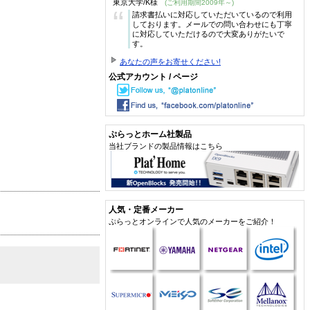
東京大学/K様
(ご利用期間2009年～)
“
請求書払いに対応していただいているので利用
しております。メールでの問い合わせにも丁寧
に対応していただけるので大変ありがたいで
す。
あなたの声をお寄せください!
公式アカウント / ページ
ぷらっとホーム社製品
当社ブランドの製品情報はこちら
人気・定番メーカー
ぷらっとオンラインで人気のメーカーをご紹介！