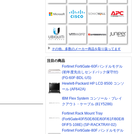
その他、多数のメーカー商品を取り扱ってます
注目の商品
Fortinet FortiGate-60Fバンドルモデル
(初年度先出しセンドバック保守付)
(FG-60F-BDL-US)
Hewlett-Packard HP LCD 8500 コンソ
ール (AF642A)
IBM Flex System コンソール・ブレイ
クアウト・ケーブル (81Y5286)
Fortinet Rack Mount Tray
(FortiGate40F/50E/60E/60F/61F/80E/8
0F/FS-108E) (SP-RACKTRAY-02)
Fortinet FortiGate-80F バンドルモデル