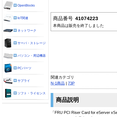
OpenBlocks
商品番号
41074223
IoT関連
本商品は販売を終了しました
ネットワーク
サーバ・ストレージ
パソコン・周辺機器
PCパーツ
関連カテゴリ
サプライ
N-1商品
|
73P
ソフト・ライセンス
商品説明
「FRU PCI Riser Card for eServe