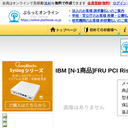
会員はオンラインで見積書(
)を
無料で作成
できます
会員登録(無料)
ログイン
見本
法人のお客様 請求書払いのご案内
学校・官公庁のお客様 校費・公費
研究機関のお客様 科研費払いのご案
IBM [N-1商品]FRU PCI Rise
メ
商
型
保
返