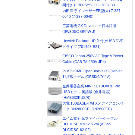
間付き (EBIX/SYSLOG120G/1Y)
内田洋行 イレーザーFB型(大) 7-337-
0040 (7-337-0040)
三菱電機 GX Developer 日本語版
(SW8D5C-GPPW-J)
Hewlett-Packard HP 外付けUSB DVD
ドライブ (701498-B21)
CISCO Japan 250V AC Type A Power
Cable (CAB-TA-250V-JP=)
PLAT'HOME OpenBlocks IX9 Debian
11搭載モデル (OBSIX9/D11A)
金井電器産業 MINI KEYBOARD Pro
USBモデル 英語版 (金井電器)
(HMB632KUS/R)
大電 100BASE-TX/FXメディアコンバ
ータ DN2800GE (DN2800GE)
エイム電子 光ファイバーケーブル
DLC/DSC MM62.5 2m (AFP2-
DLC/DSC-62-02)