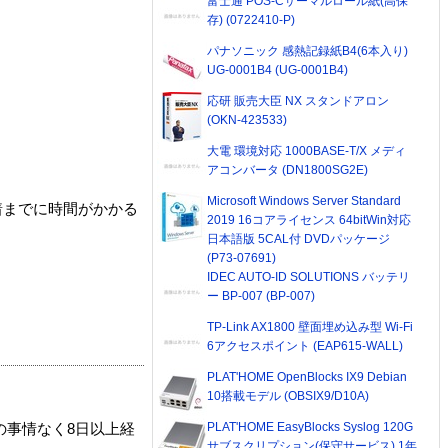
富士通 POS-Cサーマルロール紙(高保
存) (0722410-P)
パナソニック 感熱記録紙B4(6本入り)
UG-0001B4 (UG-0001B4)
応研 販売大臣 NX スタンドアロン
(OKN-423533)
大電 環境対応 1000BASE-T/X メディ
アコンバータ (DN1800SG2E)
Microsoft Windows Server Standard
着までに時間がかかる
2019 16コアライセンス 64bitWin対応
日本語版 5CAL付 DVDパッケージ
(P73-07691)
IDEC AUTO-ID SOLUTIONS バッテリ
ー BP-007 (BP-007)
TP-Link AX1800 壁面埋め込み型 Wi-Fi
6アクセスポイント (EAP615-WALL)
PLAT'HOME OpenBlocks IX9 Debian
10搭載モデル (OBSIX9/D10A)
PLAT'HOME EasyBlocks Syslog 120G
の事情なく8日以上経
サブスクリプション(保守サービス) 1年