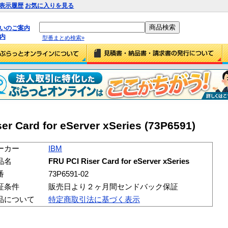
表示履歴
お気に入りを見る
払いのご案内
内
型番まとめ検索»
r Card for eServer xSeries (73P6591)
ーカー
IBM
品名
FRU PCI Riser Card for eServer xSeries
番
73P6591-02
証条件
販売日より２ヶ月間センドバック保証
品について
特定商取引法に基づく表示