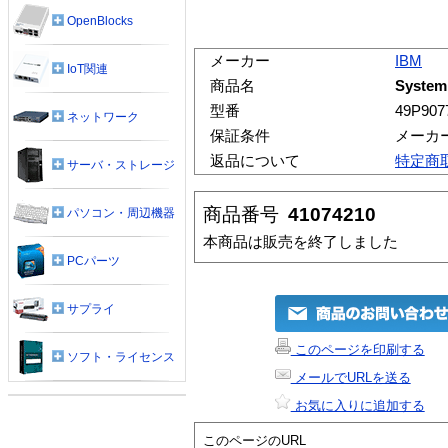
OpenBlocks
メーカー
IBM
IoT関連
商品名
System
型番
49P907
ネットワーク
保証条件
メーカ
返品について
特定商
サーバ・ストレージ
商品番号
41074210
パソコン・周辺機器
本商品は販売を終了しました
PCパーツ
サプライ
このページを印刷する
ソフト・ライセンス
メールでURLを送る
お気に入りに追加する
このページのURL