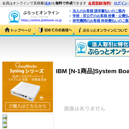
会員はオンラインで見積書(
)を
無料で作成
できます
会員登録(無料)
ログイン
見本
法人のお客様 請求書払いのご案内
学校・官公庁のお客様 校費・公費
研究機関のお客様 科研費払いのご案
IBM [N-1商品]System Boa