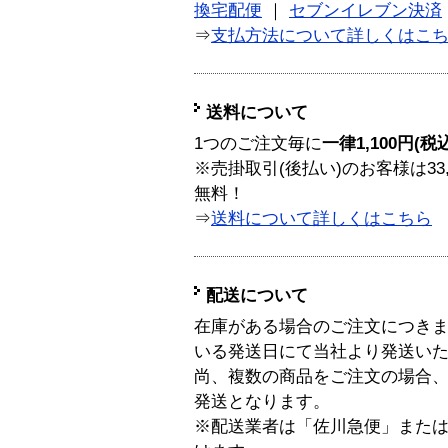
換宅配便
｜
セブンイレブン決済
⇒
支払方法について詳しくはこ
送料について
1つのご注文毎に
一律1,100円(税
※売掛取引(後払い)のお客様は33
無料！
⇒
送料について詳しくはこちら
配送について
在庫がある場合のご注文につき
いる発送日にて当社より発送い
尚、複数の商品をご注文の場合
発送となります。
※配送業者は「佐川急便」また