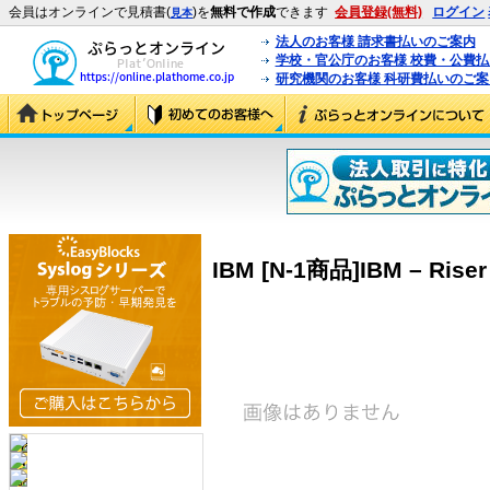
会員はオンラインで見積書(
)を
無料で作成
できます
会員登録(無料)
ログイン
見本
法人のお客様 請求書払いのご案内
学校・官公庁のお客様 校費・公費
研究機関のお客様 科研費払いのご案
IBM [N-1商品]IBM – Riser