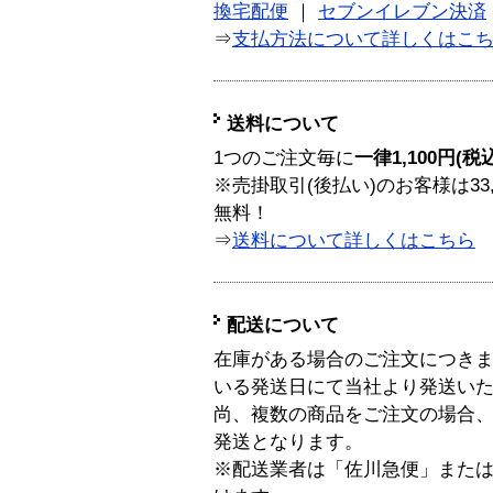
換宅配便
｜
セブンイレブン決済
⇒
支払方法について詳しくはこ
送料について
1つのご注文毎に
一律1,100円(税
※売掛取引(後払い)のお客様は33
無料！
⇒
送料について詳しくはこちら
配送について
在庫がある場合のご注文につき
いる発送日にて当社より発送い
尚、複数の商品をご注文の場合
発送となります。
※配送業者は「佐川急便」また