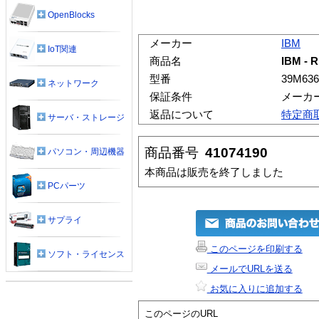
OpenBlocks
メーカー
IBM
IoT関連
商品名
IBM - R
型番
39M636
ネットワーク
保証条件
メーカ
返品について
特定商
サーバ・ストレージ
商品番号
41074190
パソコン・周辺機器
本商品は販売を終了しました
PCパーツ
サプライ
このページを印刷する
ソフト・ライセンス
メールでURLを送る
お気に入りに追加する
このページのURL