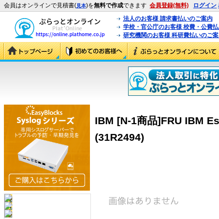
会員はオンラインで見積書(
)を
無料で作成
できます
会員登録(無料)
ログイン
見本
法人のお客様 請求書払いのご案内
学校・官公庁のお客様 校費・公費
研究機関のお客様 科研費払いのご案
IBM [N-1商品]FRU IBM Es
(31R2494)