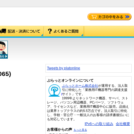
Tweets by platonline
065)
ぷらっとオンラインについて
ぷらっとホーム株式会社
が運用する、法人取
引に特化した「業務用IT機器専門の調達支援
サイト」です。
1999年よりネットワーク機器、サーバ、スト
レージ、パソコン周辺機器、PCパーツ、ソフトウェ
ア、ライセンスなど、業務用IT機器中心に販売。品揃え
は業界トップクラスの約5.5万点です。法人取引に特化
し、学校・官公庁・一般法人のお客様の請求書後払いに
も対応しています。
IPv6への取り組み
会社概要
お客様からの声
もっと見る