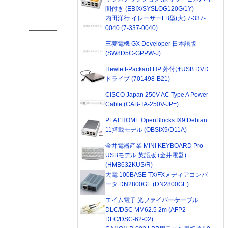
間付き (EBIX/SYSLOG120G/1Y)
内田洋行 イレーザーFB型(大) 7-337-
0040 (7-337-0040)
三菱電機 GX Developer 日本語版
(SW8D5C-GPPW-J)
Hewlett-Packard HP 外付けUSB DVD
ドライブ (701498-B21)
CISCO Japan 250V AC Type A Power
Cable (CAB-TA-250V-JP=)
PLAT'HOME OpenBlocks IX9 Debian
11搭載モデル (OBSIX9/D11A)
金井電器産業 MINI KEYBOARD Pro
USBモデル 英語版 (金井電器)
(HMB632KUS/R)
大電 100BASE-TX/FXメディアコンバ
ータ DN2800GE (DN2800GE)
エイム電子 光ファイバーケーブル
DLC/DSC MM62.5 2m (AFP2-
DLC/DSC-62-02)