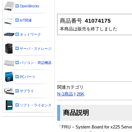
OpenBlocks
商品番号
41074175
IoT関連
本商品は販売を終了しました
ネットワーク
サーバ・ストレージ
パソコン・周辺機器
PCパーツ
関連カテゴリ
サプライ
N-1商品
|
26K
ソフト・ライセンス
商品説明
「FRU – System Board for x225 Se