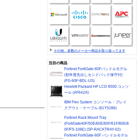
その他、多数のメーカー商品を取り扱ってます
注目の商品
Fortinet FortiGate-60Fバンドルモデル
(初年度先出しセンドバック保守付)
(FG-60F-BDL-US)
Hewlett-Packard HP LCD 8500 コンソ
ール (AF642A)
IBM Flex System コンソール・ブレイ
クアウト・ケーブル (81Y5286)
Fortinet Rack Mount Tray
(FortiGate40F/50E/60E/60F/61F/80E/8
0F/FS-108E) (SP-RACKTRAY-02)
Fortinet FortiGate-80F バンドルモデル