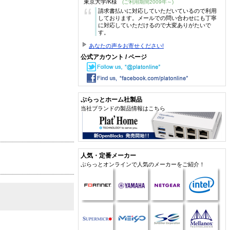
東京大学/K様
(ご利用期間2009年～)
“
請求書払いに対応していただいているので利用
しております。メールでの問い合わせにも丁寧
に対応していただけるので大変ありがたいで
す。
あなたの声をお寄せください!
公式アカウント / ページ
ぷらっとホーム社製品
当社ブランドの製品情報はこちら
人気・定番メーカー
ぷらっとオンラインで人気のメーカーをご紹介！