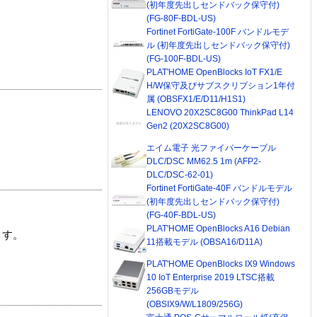
(初年度先出しセンドバック保守付)
(FG-80F-BDL-US)
Fortinet FortiGate-100F バンドルモデ
ル (初年度先出しセンドバック保守付)
(FG-100F-BDL-US)
PLAT'HOME OpenBlocks IoT FX1/E
H/W保守及びサブスクリプション1年付
属 (OBSFX1/E/D11/H1S1)
LENOVO 20X2SC8G00 ThinkPad L14
Gen2 (20X2SC8G00)
エイム電子 光ファイバーケーブル
DLC/DSC MM62.5 1m (AFP2-
DLC/DSC-62-01)
Fortinet FortiGate-40F バンドルモデル
(初年度先出しセンドバック保守付)
(FG-40F-BDL-US)
PLAT'HOME OpenBlocks A16 Debian
ます。
11搭載モデル (OBSA16/D11A)
PLAT'HOME OpenBlocks IX9 Windows
10 IoT Enterprise 2019 LTSC搭載
256GBモデル
(OBSIX9/W/L1809/256G)