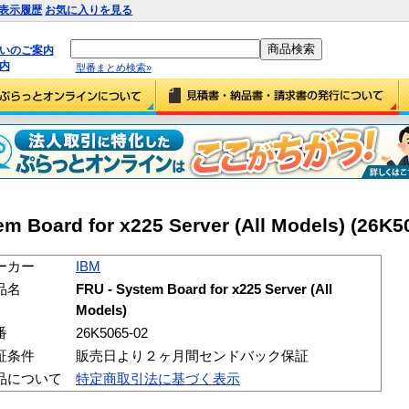
表示履歴
お気に入りを見る
払いのご案内
内
型番まとめ検索»
 Board for x225 Server (All Models) (26K5
ーカー
IBM
品名
FRU - System Board for x225 Server (All
Models)
番
26K5065-02
証条件
販売日より２ヶ月間センドバック保証
品について
特定商取引法に基づく表示