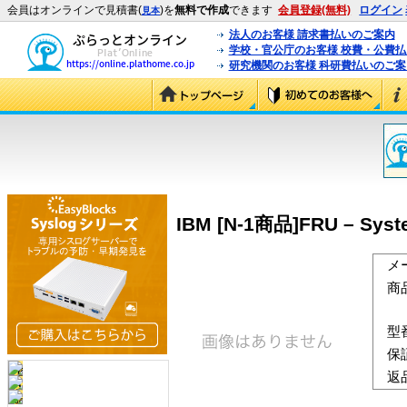
会員はオンラインで見積書(
)を
無料で作成
できます
会員登録(無料)
ログイン
見本
法人のお客様 請求書払いのご案内
学校・官公庁のお客様 校費・公費
研究機関のお客様 科研費払いのご案
IBM [N-1商品]FRU – System
メ
商
型
保
返