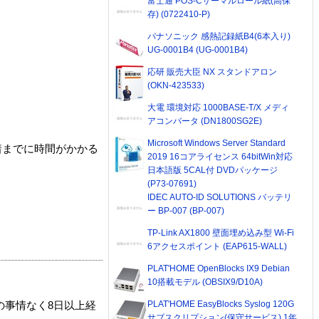
富士通 POS-Cサーマルロール紙(高保
存) (0722410-P)
パナソニック 感熱記録紙B4(6本入り)
UG-0001B4 (UG-0001B4)
応研 販売大臣 NX スタンドアロン
(OKN-423533)
大電 環境対応 1000BASE-T/X メディ
アコンバータ (DN1800SG2E)
Microsoft Windows Server Standard
着までに時間がかかる
2019 16コアライセンス 64bitWin対応
日本語版 5CAL付 DVDパッケージ
(P73-07691)
IDEC AUTO-ID SOLUTIONS バッテリ
ー BP-007 (BP-007)
TP-Link AX1800 壁面埋め込み型 Wi-Fi
6アクセスポイント (EAP615-WALL)
PLAT'HOME OpenBlocks IX9 Debian
10搭載モデル (OBSIX9/D10A)
PLAT'HOME EasyBlocks Syslog 120G
の事情なく8日以上経
サブスクリプション(保守サービス) 1年