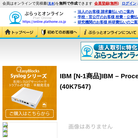
会員はオンラインで見積書(
)を
無料で作成
できます
会員登録(無料)
ログイン
見本
法人のお客様 請求書払いのご案内
学校・官公庁のお客様 校費・公費
研究機関のお客様 科研費払いのご案
IBM [N-1商品]IBM – Proce
(40K7547)