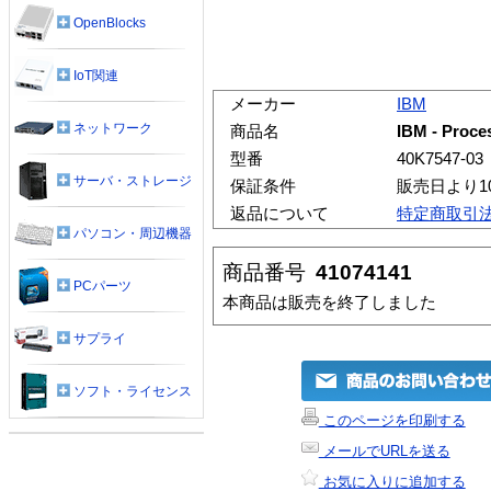
OpenBlocks
IoT関連
メーカー
IBM
ネットワーク
商品名
IBM - Proce
型番
40K7547-03
サーバ・ストレージ
保証条件
販売日より1
返品について
特定商取引
パソコン・周辺機器
商品番号
41074141
PCパーツ
本商品は販売を終了しました
サプライ
ソフト・ライセンス
このページを印刷する
メールでURLを送る
お気に入りに追加する