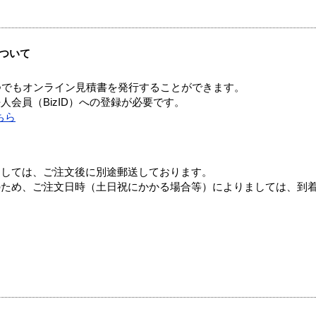
ついて
つでもオンライン見積書を発行することができます。
会員（BizID）への登録が必要です。
ちら
ましては、ご注文後に別途郵送しております。
のため、ご注文日時（土日祝にかかる場合等）によりましては、到