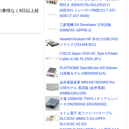
間付き (EBIX/SYSLOG120G/1Y)
内田洋行 イレーザーFB型(大) 7-337-
の事情なく8日以上経
0040 (7-337-0040)
三菱電機 GX Developer 日本語版
(SW8D5C-GPPW-J)
Hewlett-Packard HP 外付けUSB DVD
ドライブ (701498-B21)
CISCO Japan 250V AC Type A Power
Cable (CAB-TA-250V-JP=)
PLAT'HOME OpenBlocks IX9 Debian
11搭載モデル (OBSIX9/D11A)
金井電器産業 MINI KEYBOARD Pro
USBモデル 英語版 (金井電器)
(HMB632KUS/R)
大電 100BASE-TX/FXメディアコンバ
ータ DN2800GE (DN2800GE)
エイム電子 光ファイバーケーブル
DLC/DSC MM62.5 2m (AFP2-
DLC/DSC-62-02)