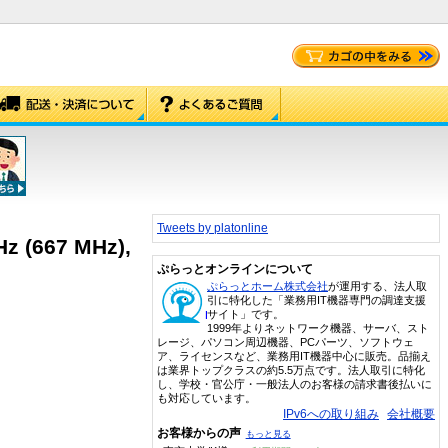
Tweets by platonline
Hz (667 MHz),
ぷらっとオンラインについて
ぷらっとホーム株式会社
が運用する、法人取
引に特化した「業務用IT機器専門の調達支援
サイト」です。
1999年よりネットワーク機器、サーバ、スト
レージ、パソコン周辺機器、PCパーツ、ソフトウェ
ア、ライセンスなど、業務用IT機器中心に販売。品揃え
は業界トップクラスの約5.5万点です。法人取引に特化
し、学校・官公庁・一般法人のお客様の請求書後払いに
も対応しています。
IPv6への取り組み
会社概要
お客様からの声
もっと見る