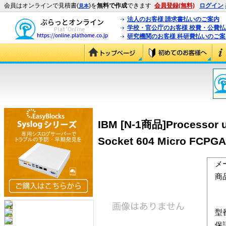
会員はオンラインで見積書(
)を
無料で作成
できます
会員登録(無料)
ログイン
見本
法人のお客様 請求書払いのご案内
学校・官公庁のお客様 校費・公費
研究機関のお客様 科研費払いのご案
IBM [N-1商品]Processor up
Socket 604 Micro FCPGA
メ
商
型
保