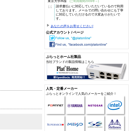
東京大学/K様
(ご利用期間2009年～)
“
請求書払いに対応していただいているので利用
しております。メールでの問い合わせにも丁寧
に対応していただけるので大変ありがたいで
す。
あなたの声をお寄せください!
公式アカウント / ページ
ぷらっとホーム社製品
当社ブランドの製品情報はこちら
人気・定番メーカー
ぷらっとオンラインで人気のメーカーをご紹介！