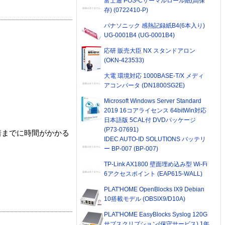
富士通 POS-Cサーマルロール紙(高保
存) (0722410-P)
パナソニック 感熱記録紙B4(6本入り)
UG-0001B4 (UG-0001B4)
応研 販売大臣 NX スタンドアロン
(OKN-423533)
大電 環境対応 1000BASE-T/X メディ
アコンバータ (DN1800SG2E)
Microsoft Windows Server Standard
2019 16コアライセンス 64bitWin対応
日本語版 5CAL付 DVDパッケージ
(P73-07691)
着までに時間がかかる
IDEC AUTO-ID SOLUTIONS バッテリ
ー BP-007 (BP-007)
TP-Link AX1800 壁面埋め込み型 Wi-Fi
6アクセスポイント (EAP615-WALL)
PLAT'HOME OpenBlocks IX9 Debian
10搭載モデル (OBSIX9/D10A)
PLAT'HOME EasyBlocks Syslog 120G
サブスクリプション(保守サービス) 1年