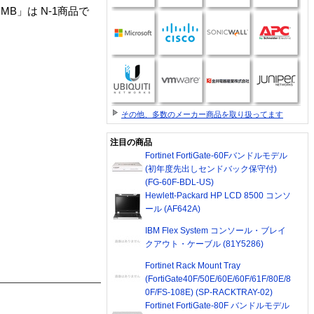
 L3 4 MB」は N-1商品で
その他、多数のメーカー商品を取り扱ってます
注目の商品
Fortinet FortiGate-60Fバンドルモデル
(初年度先出しセンドバック保守付)
(FG-60F-BDL-US)
Hewlett-Packard HP LCD 8500 コンソ
ール (AF642A)
IBM Flex System コンソール・ブレイ
クアウト・ケーブル (81Y5286)
Fortinet Rack Mount Tray
(FortiGate40F/50E/60E/60F/61F/80E/8
0F/FS-108E) (SP-RACKTRAY-02)
Fortinet FortiGate-80F バンドルモデル