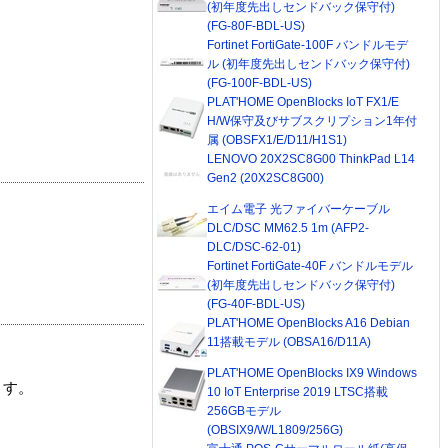
(初年度先出しセンドバック保守付)
(FG-80F-BDL-US)
Fortinet FortiGate-100F バンドルモデ
ル (初年度先出しセンドバック保守付)
(FG-100F-BDL-US)
PLAT'HOME OpenBlocks IoT FX1/E
H/W保守及びサブスクリプション1年付
属 (OBSFX1/E/D11/H1S1)
LENOVO 20X2SC8G00 ThinkPad L14
Gen2 (20X2SC8G00)
エイム電子 光ファイバーケーブル
DLC/DSC MM62.5 1m (AFP2-
DLC/DSC-62-01)
Fortinet FortiGate-40F バンドルモデル
(初年度先出しセンドバック保守付)
(FG-40F-BDL-US)
PLAT'HOME OpenBlocks A16 Debian
11搭載モデル (OBSA16/D11A)
PLAT'HOME OpenBlocks IX9 Windows
ます。
10 IoT Enterprise 2019 LTSC搭載
256GBモデル
(OBSIX9/W/L1809/256G)