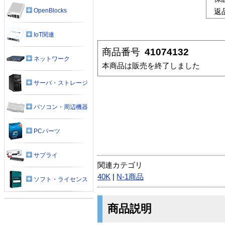
OpenBlocks
返
IoT関連
商品番号
41074132
ネットワーク
本商品は販売を終了しました
サーバ・ストレージ
パソコン・周辺機器
PCパーツ
サプライ
関連カテゴリ
40K
|
N-1商品
ソフト・ライセンス
商品説明