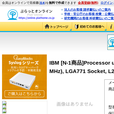
会員はオンラインで見積書(
)を
無料で作成
できます
会員登録(無料)
ログイン
見本
法人のお客様 請求書払いのご案内
学校・官公庁のお客様 校費・公費
研究機関のお客様 科研費払いのご案
IBM [N-1商品]Processor up
MHz), LGA771 Socket, L2
メ
商
型
保