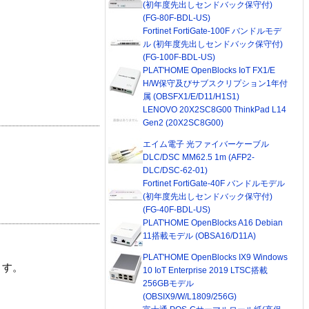
(初年度先出しセンドバック保守付)
(FG-80F-BDL-US)
Fortinet FortiGate-100F バンドルモデ
ル (初年度先出しセンドバック保守付)
(FG-100F-BDL-US)
PLAT'HOME OpenBlocks IoT FX1/E
H/W保守及びサブスクリプション1年付
属 (OBSFX1/E/D11/H1S1)
LENOVO 20X2SC8G00 ThinkPad L14
Gen2 (20X2SC8G00)
エイム電子 光ファイバーケーブル
DLC/DSC MM62.5 1m (AFP2-
DLC/DSC-62-01)
Fortinet FortiGate-40F バンドルモデル
(初年度先出しセンドバック保守付)
(FG-40F-BDL-US)
PLAT'HOME OpenBlocks A16 Debian
11搭載モデル (OBSA16/D11A)
PLAT'HOME OpenBlocks IX9 Windows
ます。
10 IoT Enterprise 2019 LTSC搭載
256GBモデル
(OBSIX9/W/L1809/256G)