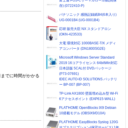
富士通 POS-Cサーマルロール紙(高保
存) (0722410-P)
パナソニック 感熱記録紙B4(6本入り)
UG-0001B4 (UG-0001B4)
応研 販売大臣 NX スタンドアロン
(OKN-423533)
大電 環境対応 1000BASE-T/X メディ
アコンバータ (DN1800SG2E)
Microsoft Windows Server Standard
2019 16コアライセンス 64bitWin対応
日本語版 5CAL付 DVDパッケージ
(P73-07691)
着までに時間がかかる
IDEC AUTO-ID SOLUTIONS バッテリ
ー BP-007 (BP-007)
TP-Link AX1800 壁面埋め込み型 Wi-Fi
6アクセスポイント (EAP615-WALL)
PLAT'HOME OpenBlocks IX9 Debian
10搭載モデル (OBSIX9/D10A)
PLAT'HOME EasyBlocks Syslog 120G
サブスクリプション(保守サービス) 1年