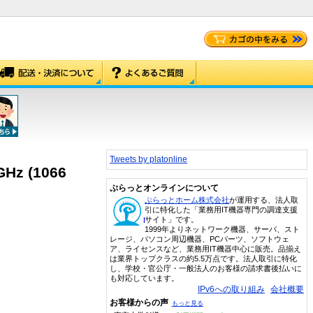
Tweets by platonline
GHz (1066
ぷらっとオンラインについて
ぷらっとホーム株式会社
が運用する、法人取
引に特化した「業務用IT機器専門の調達支援
サイト」です。
1999年よりネットワーク機器、サーバ、スト
レージ、パソコン周辺機器、PCパーツ、ソフトウェ
ア、ライセンスなど、業務用IT機器中心に販売。品揃え
は業界トップクラスの約5.5万点です。法人取引に特化
し、学校・官公庁・一般法人のお客様の請求書後払いに
も対応しています。
IPv6への取り組み
会社概要
お客様からの声
もっと見る