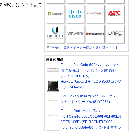
 (2 x 2 MB)」は N-1商品で
その他、多数のメーカー商品を取り扱ってます
注目の商品
Fortinet FortiGate-60Fバンドルモデル
(初年度先出しセンドバック保守付)
(FG-60F-BDL-US)
Hewlett-Packard HP LCD 8500 コンソ
ール (AF642A)
IBM Flex System コンソール・ブレイ
クアウト・ケーブル (81Y5286)
Fortinet Rack Mount Tray
(FortiGate40F/50E/60E/60F/61F/80E/8
0F/FS-108E) (SP-RACKTRAY-02)
Fortinet FortiGate-80F バンドルモデル