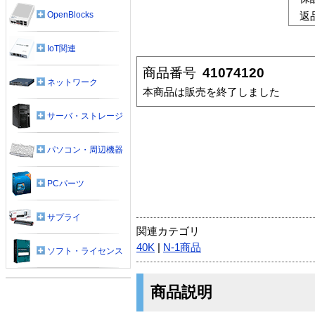
OpenBlocks
返
IoT関連
商品番号
41074120
ネットワーク
本商品は販売を終了しました
サーバ・ストレージ
パソコン・周辺機器
PCパーツ
サプライ
関連カテゴリ
40K
|
N-1商品
ソフト・ライセンス
商品説明