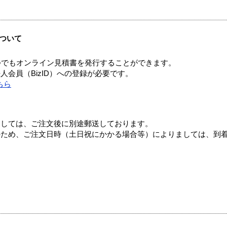
ついて
つでもオンライン見積書を発行することができます。
会員（BizID）への登録が必要です。
ちら
ましては、ご注文後に別途郵送しております。
のため、ご注文日時（土日祝にかかる場合等）によりましては、到