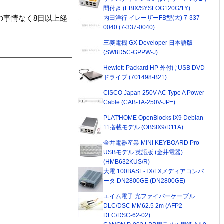
間付き (EBIX/SYSLOG120G/1Y)
内田洋行 イレーザーFB型(大) 7-337-
の事情なく8日以上経
0040 (7-337-0040)
三菱電機 GX Developer 日本語版
(SW8D5C-GPPW-J)
Hewlett-Packard HP 外付けUSB DVD
ドライブ (701498-B21)
CISCO Japan 250V AC Type A Power
Cable (CAB-TA-250V-JP=)
PLAT'HOME OpenBlocks IX9 Debian
11搭載モデル (OBSIX9/D11A)
金井電器産業 MINI KEYBOARD Pro
USBモデル 英語版 (金井電器)
(HMB632KUS/R)
大電 100BASE-TX/FXメディアコンバ
ータ DN2800GE (DN2800GE)
エイム電子 光ファイバーケーブル
DLC/DSC MM62.5 2m (AFP2-
DLC/DSC-62-02)