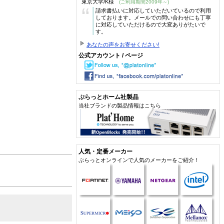
東京大学/K様
(ご利用期間2009年～)
“
請求書払いに対応していただいているので利用
しております。メールでの問い合わせにも丁寧
に対応していただけるので大変ありがたいで
す。
あなたの声をお寄せください!
公式アカウント / ページ
ぷらっとホーム社製品
当社ブランドの製品情報はこちら
人気・定番メーカー
ぷらっとオンラインで人気のメーカーをご紹介！