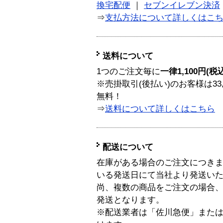
換宅配便
｜
セブンイレブン決済
⇒
支払方法について詳しくはこ
送料について
1つのご注文毎に
一律1,100円(税
※売掛取引(後払い)のお客様は33
無料！
⇒
送料について詳しくはこちら
配送について
在庫がある場合のご注文につき
いる発送日にて当社より発送い
尚、複数の商品をご注文の場合
発送となります。
※配送業者は「佐川急便」また