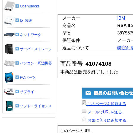
OpenBlocks
メーカー
IBM
IoT関連
商品名
RSA II 
型番
39Y957
ネットワーク
保証条件
メーカ
返品について
特定商
サーバ・ストレージ
商品番号
41074108
パソコン・周辺機器
本商品は販売を終了しました
PCパーツ
サプライ
このページを印刷する
ソフト・ライセンス
メールでURLを送る
お気に入りに追加する
このページのURL