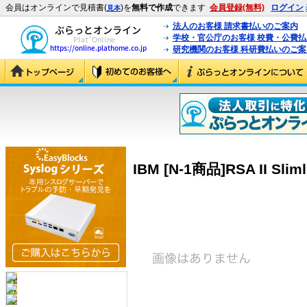
会員はオンラインで見積書(
)を
無料で作成
できます
会員登録(無料)
ログイン
見本
法人のお客様 請求書払いのご案内
学校・官公庁のお客様 校費・公費
研究機関のお客様 科研費払いのご案
IBM [N-1商品]RSA II Sliml