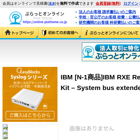
会員はオンラインで見積書(
)を
無料で作成
できます
会員登録(無料)
ログイン
見本
法人のお客様 請求書払いのご案内
学校・官公庁のお客様 校費・公費
研究機関のお客様 科研費払いのご案
IBM [N-1商品]IBM RXE Rem
Kit – System bus extend