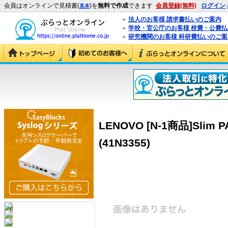
会員はオンラインで見積書(
)を
無料で作成
できます
会員登録(無料)
ログイン
見本
法人のお客様 請求書払いのご案内
学校・官公庁のお客様 校費・公費
研究機関のお客様 科研費払いのご案
LENOVO [N-1商品]Slim PAT
(41N3355)