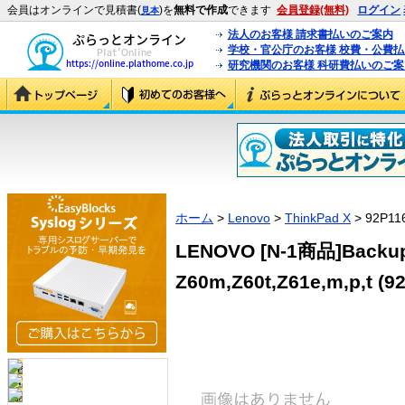
会員はオンラインで見積書(
)を
無料で作成
できます
会員登録(無料)
ログイン
見本
法人のお客様 請求書払いのご案内
学校・官公庁のお客様 校費・公費
研究機関のお客様 科研費払いのご案
ホーム
>
Lenovo
>
ThinkPad X
> 92P11
LENOVO [N-1商品]Backup 
Z60m,Z60t,Z61e,m,p,t (9