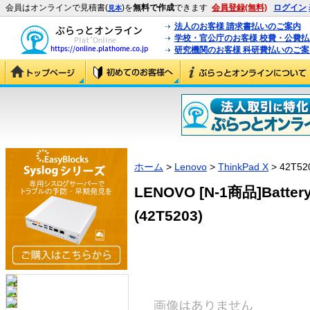
会員はオンラインで見積書(
)を
無料で作成
できます
会員登録(無料)
ログイン
見本
法人のお客様 請求書払いのご案内
学校・官公庁のお客様 校費・公費
研究機関のお客様 科研費払いのご案
ホーム
>
Lenovo
>
ThinkPad X
> 42T52
LENOVO [N-1商品]Battery 
(42T5203)