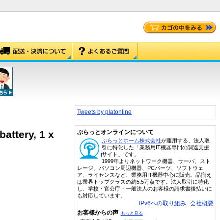
Tweets by platonline
attery, 1 x
ぷらっとオンラインについて
ぷらっとホーム株式会社
が運用する、法人取
引に特化した「業務用IT機器専門の調達支援
サイト」です。
1999年よりネットワーク機器、サーバ、スト
レージ、パソコン周辺機器、PCパーツ、ソフトウェ
ア、ライセンスなど、業務用IT機器中心に販売。品揃え
は業界トップクラスの約5.5万点です。法人取引に特化
し、学校・官公庁・一般法人のお客様の請求書後払いに
も対応しています。
IPv6への取り組み
会社概要
お客様からの声
もっと見る