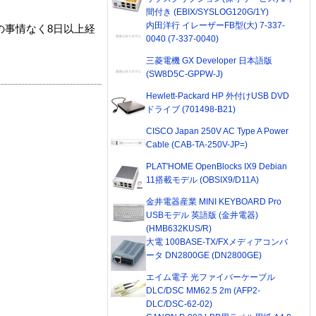
間付き (EBIX/SYSLOG120G/1Y)
内田洋行 イレーザーFB型(大) 7-337-
の事情なく8日以上経
0040 (7-337-0040)
三菱電機 GX Developer 日本語版
(SW8D5C-GPPW-J)
Hewlett-Packard HP 外付けUSB DVD
ドライブ (701498-B21)
CISCO Japan 250V AC Type A Power
Cable (CAB-TA-250V-JP=)
PLAT'HOME OpenBlocks IX9 Debian
11搭載モデル (OBSIX9/D11A)
金井電器産業 MINI KEYBOARD Pro
USBモデル 英語版 (金井電器)
(HMB632KUS/R)
大電 100BASE-TX/FXメディアコンバ
ータ DN2800GE (DN2800GE)
エイム電子 光ファイバーケーブル
DLC/DSC MM62.5 2m (AFP2-
DLC/DSC-62-02)