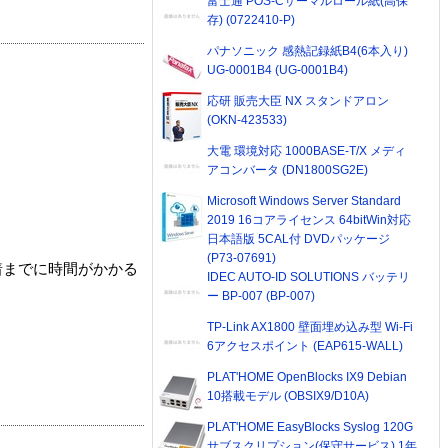
富士通 POS-Cサーマルロール紙(高保
存) (0722410-P)
パナソニック 感熱記録紙B4(6本入り)
UG-0001B4 (UG-0001B4)
応研 販売大臣 NX スタンドアロン
(OKN-423533)
大電 環境対応 1000BASE-T/X メディ
アコンバータ (DN1800SG2E)
Microsoft Windows Server Standard
2019 16コアライセンス 64bitWin対応
日本語版 5CAL付 DVDパッケージ
(P73-07691)
着までに時間がかかる
IDEC AUTO-ID SOLUTIONS バッテリ
ー BP-007 (BP-007)
TP-Link AX1800 壁面埋め込み型 Wi-Fi
6アクセスポイント (EAP615-WALL)
PLAT'HOME OpenBlocks IX9 Debian
10搭載モデル (OBSIX9/D10A)
PLAT'HOME EasyBlocks Syslog 120G
サブスクリプション(保守サービス) 1年