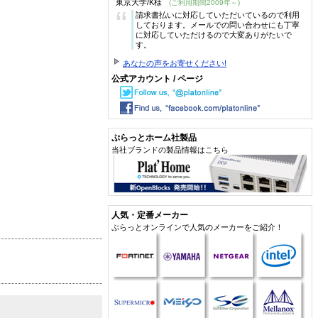
東京大学/K様
(ご利用期間2009年～)
“
請求書払いに対応していただいているので利用
しております。メールでの問い合わせにも丁寧
に対応していただけるので大変ありがたいで
す。
あなたの声をお寄せください!
公式アカウント / ページ
ぷらっとホーム社製品
当社ブランドの製品情報はこちら
人気・定番メーカー
ぷらっとオンラインで人気のメーカーをご紹介！