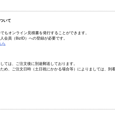
ついて
つでもオンライン見積書を発行することができます。
会員（BizID）への登録が必要です。
ちら
ましては、ご注文後に別途郵送しております。
のため、ご注文日時（土日祝にかかる場合等）によりましては、到