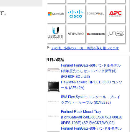
品です。
その他、多数のメーカー商品を取り扱ってます
注目の商品
Fortinet FortiGate-60Fバンドルモデル
(初年度先出しセンドバック保守付)
(FG-60F-BDL-US)
Hewlett-Packard HP LCD 8500 コンソ
ール (AF642A)
IBM Flex System コンソール・ブレイ
クアウト・ケーブル (81Y5286)
Fortinet Rack Mount Tray
(FortiGate40F/50E/60E/60F/61F/80E/8
0F/FS-108E) (SP-RACKTRAY-02)
Fortinet FortiGate-80F バンドルモデル