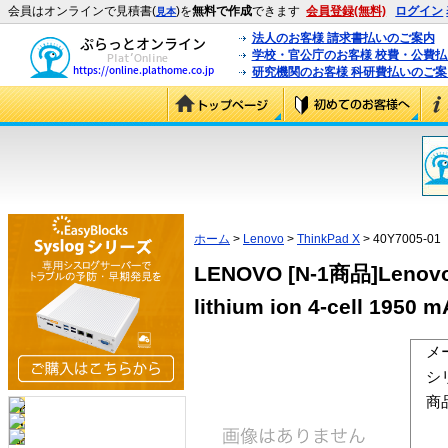
会員はオンラインで見積書(
)を
無料で作成
できます
会員登録(無料)
ログイン
見本
法人のお客様 請求書払いのご案内
学校・官公庁のお客様 校費・公費
研究機関のお客様 科研費払いのご案
ホーム
>
Lenovo
>
ThinkPad X
> 40Y7005-01
LENOVO [N-1商品]Lenovo Th
lithium ion 4-cell 1950 
メ
シ
商