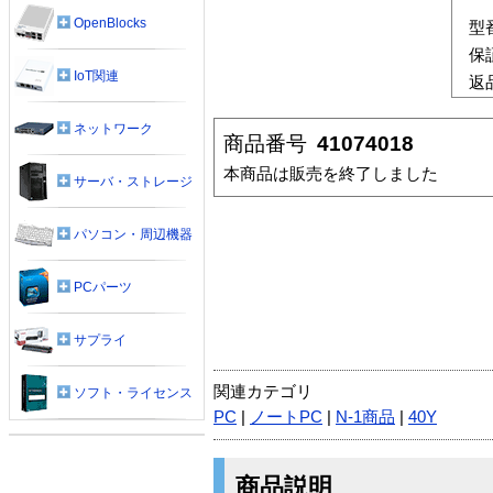
OpenBlocks
型
保
IoT関連
返
ネットワーク
商品番号
41074018
本商品は販売を終了しました
サーバ・ストレージ
パソコン・周辺機器
PCパーツ
サプライ
関連カテゴリ
ソフト・ライセンス
PC
|
ノートPC
|
N-1商品
|
40Y
商品説明