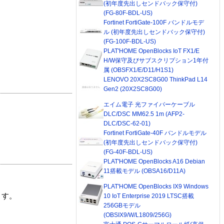
(初年度先出しセンドバック保守付)
(FG-80F-BDL-US)
Fortinet FortiGate-100F バンドルモデ
ル (初年度先出しセンドバック保守付)
(FG-100F-BDL-US)
PLAT'HOME OpenBlocks IoT FX1/E
H/W保守及びサブスクリプション1年付
属 (OBSFX1/E/D11/H1S1)
LENOVO 20X2SC8G00 ThinkPad L14
Gen2 (20X2SC8G00)
エイム電子 光ファイバーケーブル
DLC/DSC MM62.5 1m (AFP2-
DLC/DSC-62-01)
Fortinet FortiGate-40F バンドルモデル
(初年度先出しセンドバック保守付)
(FG-40F-BDL-US)
PLAT'HOME OpenBlocks A16 Debian
11搭載モデル (OBSA16/D11A)
PLAT'HOME OpenBlocks IX9 Windows
ます。
10 IoT Enterprise 2019 LTSC搭載
256GBモデル
(OBSIX9/W/L1809/256G)