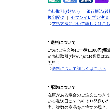
売掛取引(後払い)
｜
銀行振込(後
換宅配便
｜
セブンイレブン決済
⇒
支払方法について詳しくはこ
送料について
1つのご注文毎に
一律1,100円(税
※売掛取引(後払い)のお客様は33
無料！
⇒
送料について詳しくはこちら
配送について
在庫がある場合のご注文につき
いる発送日にて当社より発送い
尚、複数の商品をご注文の場合