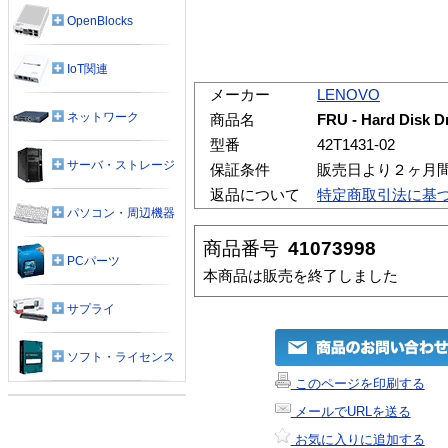
OpenBlocks
IoT関連
メーカー
LENOVO
ネットワーク
商品名
FRU - Hard Disk D
型番
42T1431-02
サーバ・ストレージ
保証条件
販売日より２ヶ月
返品について
特定商取引法に基
パソコン・周辺機器
商品番号
41073998
PCパーツ
本商品は販売を終了しました
サプライ
ソフト・ライセンス
このページを印刷する
メールでURLを送る
お気に入りに追加する