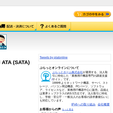
Tweets by platonline
l ATA (SATA)
ぷらっとオンラインについて
ぷらっとホーム株式会社
が運用する、法人取
引に特化した「業務用IT機器専門の調達支援
サイト」です。
1999年よりネットワーク機器、サーバ、スト
レージ、パソコン周辺機器、PCパーツ、ソフトウェ
ア、ライセンスなど、業務用IT機器中心に販売。品揃え
は業界トップクラスの約5.5万点です。法人取引に特化
し、学校・官公庁・一般法人のお客様の請求書後払いに
も対応しています。
IPv6への取り組み
会社概要
お客様からの声
もっと見る