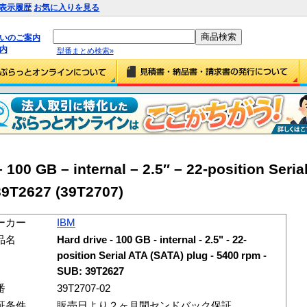
表示履歴
お気に入りを見る
払いのご案内
内
型番まとめ検索»
100 GB – internal – 2.5″ – 22-position Seria
39T2627 (39T2707)
ーカー
IBM
品名
Hard drive - 100 GB - internal - 2.5" - 22-
position Serial ATA (SATA) plug - 5400 rpm -
SUB: 39T2627
番
39T2707-02
証条件
販売日より２ヶ月間センドバック保証