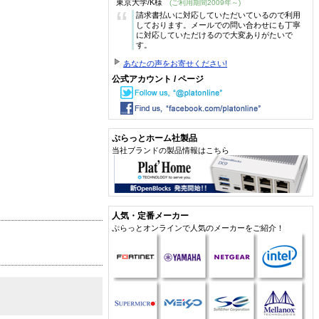
東京大学/K様
(ご利用期間2009年～)
“
請求書払いに対応していただいているので利用
しております。メールでの問い合わせにも丁寧
に対応していただけるので大変ありがたいで
す。
あなたの声をお寄せください!
公式アカウント / ページ
ぷらっとホーム社製品
当社ブランドの製品情報はこちら
人気・定番メーカー
ぷらっとオンラインで人気のメーカーをご紹介！