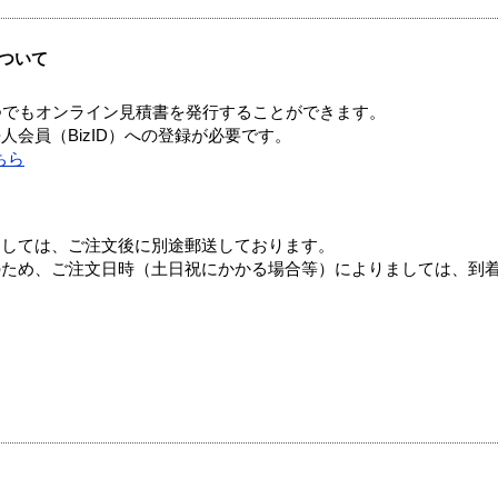
ついて
つでもオンライン見積書を発行することができます。
会員（BizID）への登録が必要です。
ちら
ましては、ご注文後に別途郵送しております。
のため、ご注文日時（土日祝にかかる場合等）によりましては、到