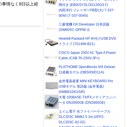
の事情なく8日以上経
間付き (EBIX/SYSLOG120G/1Y)
内田洋行 イレーザーFB型(大) 7-337-
0040 (7-337-0040)
三菱電機 GX Developer 日本語版
(SW8D5C-GPPW-J)
Hewlett-Packard HP 外付けUSB DVD
ドライブ (701498-B21)
CISCO Japan 250V AC Type A Power
Cable (CAB-TA-250V-JP=)
PLAT'HOME OpenBlocks IX9 Debian
11搭載モデル (OBSIX9/D11A)
金井電器産業 MINI KEYBOARD Pro
USBモデル 英語版 (金井電器)
(HMB632KUS/R)
大電 100BASE-TX/FXメディアコンバ
ータ DN2800GE (DN2800GE)
エイム電子 光ファイバーケーブル
DLC/DSC MM62.5 2m (AFP2-
DLC/DSC-62-02)