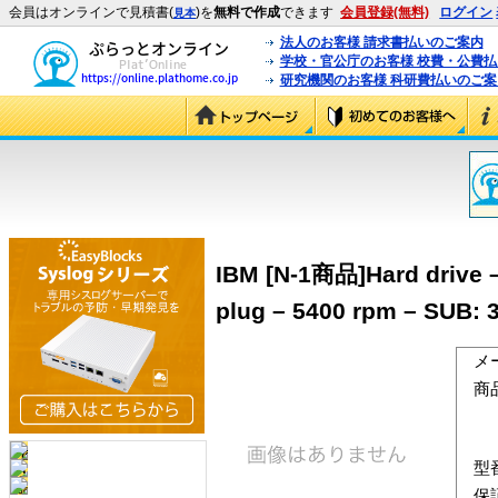
会員はオンラインで見積書(
)を
無料で作成
できます
会員登録(無料)
ログイン
見本
法人のお客様 請求書払いのご案内
学校・官公庁のお客様 校費・公費
研究機関のお客様 科研費払いのご案
IBM [N-1商品]Hard drive – 
plug – 5400 rpm – SUB: 
メ
商
型
保