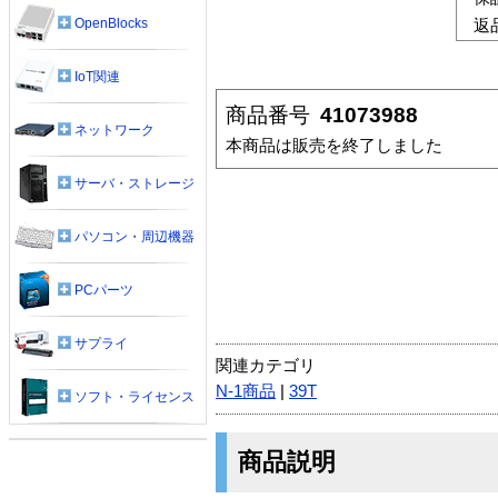
OpenBlocks
返
IoT関連
商品番号
41073988
ネットワーク
本商品は販売を終了しました
サーバ・ストレージ
パソコン・周辺機器
PCパーツ
サプライ
関連カテゴリ
N-1商品
|
39T
ソフト・ライセンス
商品説明