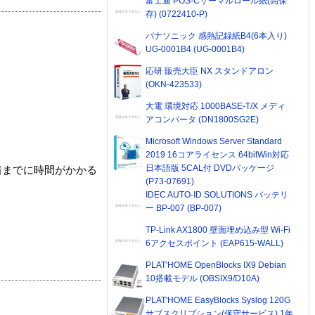
富士通 POS-Cサーマルロール紙(高保
存) (0722410-P)
パナソニック 感熱記録紙B4(6本入り)
UG-0001B4 (UG-0001B4)
応研 販売大臣 NX スタンドアロン
(OKN-423533)
大電 環境対応 1000BASE-T/X メディ
アコンバータ (DN1800SG2E)
Microsoft Windows Server Standard
2019 16コアライセンス 64bitWin対応
日本語版 5CAL付 DVDパッケージ
着までに時間がかかる
(P73-07691)
IDEC AUTO-ID SOLUTIONS バッテリ
ー BP-007 (BP-007)
TP-Link AX1800 壁面埋め込み型 Wi-Fi
6アクセスポイント (EAP615-WALL)
PLAT'HOME OpenBlocks IX9 Debian
10搭載モデル (OBSIX9/D10A)
PLAT'HOME EasyBlocks Syslog 120G
サブスクリプション(保守サービス) 1年