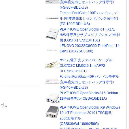
(初年度先出しセンドバック保守付)
(FG-80F-BDL-US)
Fortinet FortiGate-100F バンドルモデ
ル (初年度先出しセンドバック保守付)
(FG-100F-BDL-US)
PLAT'HOME OpenBlocks IoT FX1/E
H/W保守及びサブスクリプション1年付
属 (OBSFX1/E/D11/H1S1)
LENOVO 20X2SC8G00 ThinkPad L14
Gen2 (20X2SC8G00)
エイム電子 光ファイバーケーブル
DLC/DSC MM62.5 1m (AFP2-
DLC/DSC-62-01)
Fortinet FortiGate-40F バンドルモデル
(初年度先出しセンドバック保守付)
(FG-40F-BDL-US)
PLAT'HOME OpenBlocks A16 Debian
11搭載モデル (OBSA16/D11A)
ます。
PLAT'HOME OpenBlocks IX9 Windows
10 IoT Enterprise 2019 LTSC搭載
256GBモデル
(OBSIX9/W/L1809/256G)