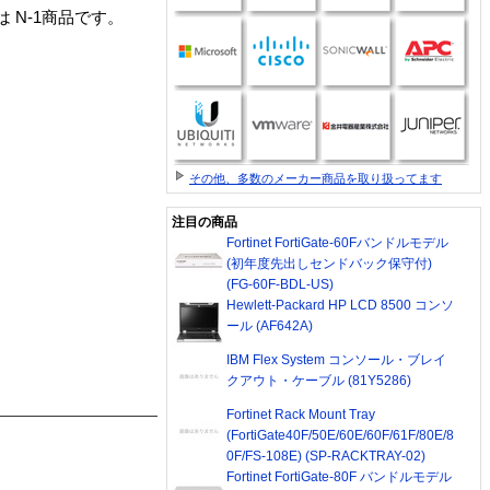
T2627」は N-1商品です。
その他、多数のメーカー商品を取り扱ってます
注目の商品
Fortinet FortiGate-60Fバンドルモデル
(初年度先出しセンドバック保守付)
(FG-60F-BDL-US)
Hewlett-Packard HP LCD 8500 コンソ
ール (AF642A)
IBM Flex System コンソール・ブレイ
クアウト・ケーブル (81Y5286)
Fortinet Rack Mount Tray
(FortiGate40F/50E/60E/60F/61F/80E/8
0F/FS-108E) (SP-RACKTRAY-02)
Fortinet FortiGate-80F バンドルモデル