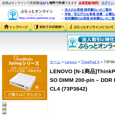
会員はオンラインで見積書(
)を
無料で作成
できます
会員登録(無料)
ログイン
見本
法人のお客様 請求書払いのご案内
学校・官公庁のお客様 校費・公費
研究機関のお客様 科研費払いのご案
ホーム
>
Lenovo
>
ThinkPad X
> 73P38
LENOVO [N-1商品]ThinkPa
SO DIMM 200-pin – DDR I
CL4 (73P3842)