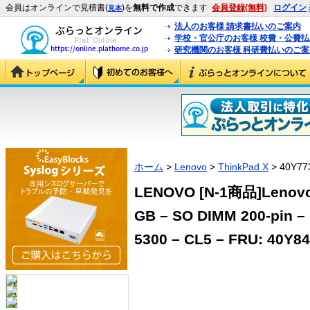
会員はオンラインで見積書(
)を
無料で作成
できます
会員登録(無料)
ログイン
見本
法人のお客様 請求書払いのご案内
学校・官公庁のお客様 校費・公費
研究機関のお客様 科研費払いのご案
ホーム
>
Lenovo
>
ThinkPad X
> 40Y77
LENOVO [N-1商品]Lenovo 
GB – SO DIMM 200-pin – 
5300 – CL5 – FRU: 40Y84