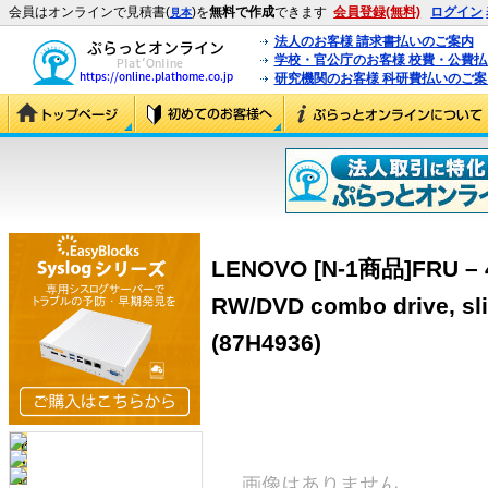
会員はオンラインで見積書(
)を
無料で作成
できます
会員登録(無料)
ログイン
見本
法人のお客様 請求書払いのご案内
学校・官公庁のお客様 校費・公費
研究機関のお客様 科研費払いのご案
LENOVO [N-1商品]FRU – 4
RW/DVD combo drive, sli
(87H4936)