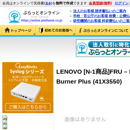
会員はオンラインで見積書(
)を
無料で作成
できます
会員登録(無料)
ログイン
見本
法人のお客様 請求書払いのご案内
学校・官公庁のお客様 校費・公費
研究機関のお客様 科研費払いのご案
LENOVO [N-1商品]FRU – D
Burner Plus (41X3550)