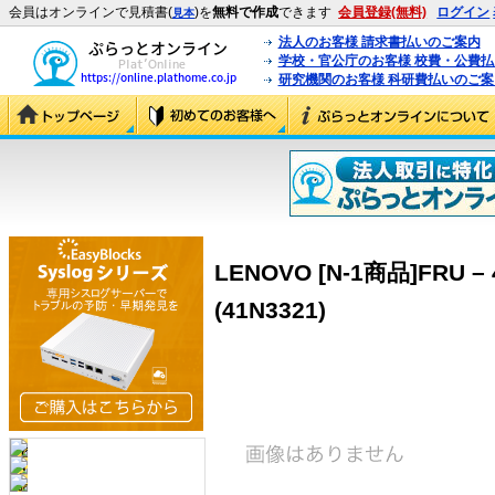
会員はオンラインで見積書(
)を
無料で作成
できます
会員登録(無料)
ログイン
見本
法人のお客様 請求書払いのご案内
学校・官公庁のお客様 校費・公費
研究機関のお客様 科研費払いのご案
LENOVO [N-1商品]FRU – 4
(41N3321)