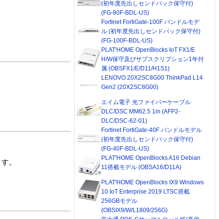
(初年度先出しセンドバック保守付)
(FG-80F-BDL-US)
Fortinet FortiGate-100F バンドルモデ
ル (初年度先出しセンドバック保守付)
(FG-100F-BDL-US)
PLAT'HOME OpenBlocks IoT FX1/E
H/W保守及びサブスクリプション1年付
属 (OBSFX1/E/D11/H1S1)
LENOVO 20X2SC8G00 ThinkPad L14
Gen2 (20X2SC8G00)
エイム電子 光ファイバーケーブル
DLC/DSC MM62.5 1m (AFP2-
DLC/DSC-62-01)
Fortinet FortiGate-40F バンドルモデル
(初年度先出しセンドバック保守付)
(FG-40F-BDL-US)
PLAT'HOME OpenBlocks A16 Debian
ます。
11搭載モデル (OBSA16/D11A)
PLAT'HOME OpenBlocks IX9 Windows
10 IoT Enterprise 2019 LTSC搭載
256GBモデル
(OBSIX9/W/L1809/256G)