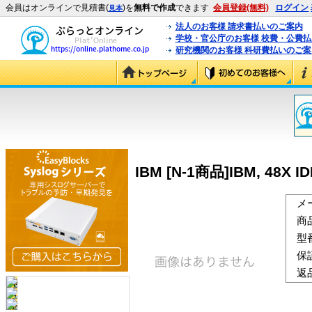
会員はオンラインで見積書(
)を
無料で作成
できます
会員登録(無料)
ログイン
見本
法人のお客様 請求書払いのご案内
学校・官公庁のお客様 校費・公費
研究機関のお客様 科研費払いのご案
IBM [N-1商品]IBM, 48X I
メ
商
型
保
返