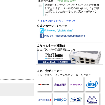
東京大学/K様
(ご利用期間2009年～)
“
請求書払いに対応していただいているので利用
しております。メールでの問い合わせにも丁寧
に対応していただけるので大変ありがたいで
す。
あなたの声をお寄せください!
公式アカウント / ページ
ぷらっとホーム社製品
当社ブランドの製品情報はこちら
人気・定番メーカー
ぷらっとオンラインで人気のメーカーをご紹介！