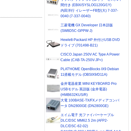
間付き (EBIX/SYSLOG120G/1Y)
内田洋行 イレーザーFB型(大) 7-337-
0040 (7-337-0040)
三菱電機 GX Developer 日本語版
(SW8D5C-GPPW-J)
Hewlett-Packard HP 外付けUSB DVD
ドライブ (701498-B21)
CISCO Japan 250V AC Type A Power
Cable (CAB-TA-250V-JP=)
PLAT'HOME OpenBlocks IX9 Debian
11搭載モデル (OBSIX9/D11A)
金井電器産業 MINI KEYBOARD Pro
USBモデル 英語版 (金井電器)
(HMB632KUS/R)
大電 100BASE-TX/FXメディアコンバ
ータ DN2800GE (DN2800GE)
エイム電子 光ファイバーケーブル
DLC/DSC MM62.5 2m (AFP2-
DLC/DSC-62-02)