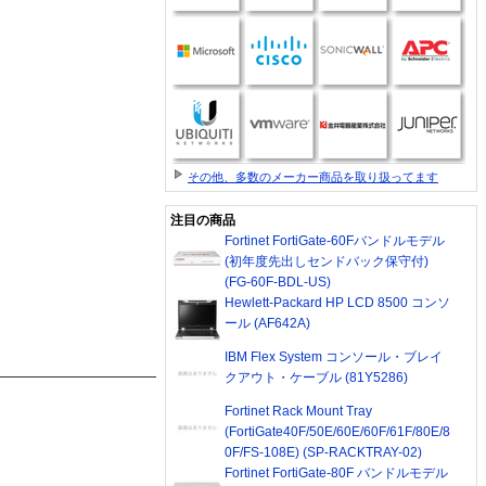
その他、多数のメーカー商品を取り扱ってます
注目の商品
Fortinet FortiGate-60Fバンドルモデル
(初年度先出しセンドバック保守付)
(FG-60F-BDL-US)
Hewlett-Packard HP LCD 8500 コンソ
ール (AF642A)
IBM Flex System コンソール・ブレイ
クアウト・ケーブル (81Y5286)
Fortinet Rack Mount Tray
(FortiGate40F/50E/60E/60F/61F/80E/8
0F/FS-108E) (SP-RACKTRAY-02)
Fortinet FortiGate-80F バンドルモデル