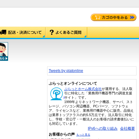
Tweets by platonline
ぷらっとオンラインについて
ぷらっとホーム株式会社
が運用する、法人取
引に特化した「業務用IT機器専門の調達支援
サイト」です。
1999年よりネットワーク機器、サーバ、スト
レージ、パソコン周辺機器、PCパーツ、ソフトウェ
ア、ライセンスなど、業務用IT機器中心に販売。品揃え
は業界トップクラスの約5.5万点です。法人取引に特化
し、学校・官公庁・一般法人のお客様の請求書後払いに
も対応しています。
IPv6への取り組み
会社概要
お客様からの声
もっと見る