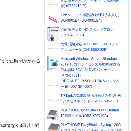
富士通 POS-Cサーマルロール紙(高保
存) (0722410-P)
パナソニック 感熱記録紙B4(6本入り)
UG-0001B4 (UG-0001B4)
応研 販売大臣 NX スタンドアロン
(OKN-423533)
大電 環境対応 1000BASE-T/X メディ
アコンバータ (DN1800SG2E)
Microsoft Windows Server Standard
着までに時間がかかる
2019 16コアライセンス 64bitWin対応
日本語版 5CAL付 DVDパッケージ
(P73-07691)
IDEC AUTO-ID SOLUTIONS バッテリ
ー BP-007 (BP-007)
TP-Link AX1800 壁面埋め込み型 Wi-Fi
6アクセスポイント (EAP615-WALL)
PLAT'HOME OpenBlocks IX9 Debian
10搭載モデル (OBSIX9/D10A)
PLAT'HOME EasyBlocks Syslog 120G
の事情なく8日以上経
サブスクリプション(保守サービス) 1年