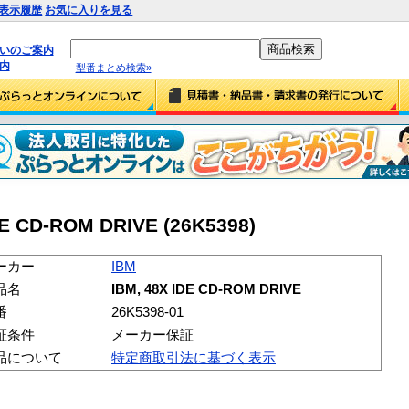
表示履歴
お気に入りを見る
払いのご案内
内
型番まとめ検索»
DE CD-ROM DRIVE (26K5398)
ーカー
IBM
品名
IBM, 48X IDE CD-ROM DRIVE
番
26K5398-01
証条件
メーカー保証
品について
特定商取引法に基づく表示