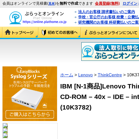
会員はオンラインで見積書(
)を
無料で作成
できます
会員登録(無料)
ログイン
見本
法人のお客様 請求書払いのご案内
学校・官公庁のお客様 校費・公費
研究機関のお客様 科研費払いのご案
ホーム
>
Lenovo
>
ThinkCentre
> 10K37
IBM [N-1商品]Lenovo Think
CD-ROM – 40x – IDE – int
(10K3782)