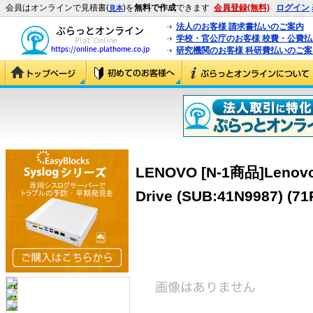
会員はオンラインで見積書(
)を
無料で作成
できます
会員登録(無料)
ログイン
見本
法人のお客様 請求書払いのご案内
学校・官公庁のお客様 校費・公費
研究機関のお客様 科研費払いのご案
LENOVO [N-1商品]Lenovo
Drive (SUB:41N9987) (71