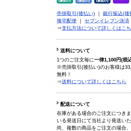
売掛取引(後払い)
｜
銀行振込(後
換宅配便
｜
セブンイレブン決済
⇒
支払方法について詳しくはこ
送料について
1つのご注文毎に
一律1,100円(税
※売掛取引(後払い)のお客様は33
無料！
⇒
送料について詳しくはこちら
配送について
在庫がある場合のご注文につき
いる発送日にて当社より発送い
尚、複数の商品をご注文の場合