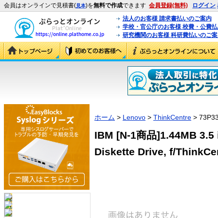
会員はオンラインで見積書(
)を
無料で作成
できます
会員登録(無料)
ログイン
見本
法人のお客様 請求書払いのご案内
学校・官公庁のお客様 校費・公費
研究機関のお客様 科研費払いのご案
ホーム
>
Lenovo
>
ThinkCentre
> 73P33
IBM [N-1商品]1.44MB 3.5 
Diskette Drive, f/ThinkC