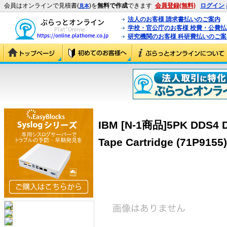
会員はオンラインで見積書(
)を
無料で作成
できます
会員登録(無料)
ログイン
見本
法人のお客様 請求書払いのご案内
学校・官公庁のお客様 校費・公費
研究機関のお客様 科研費払いのご案
IBM [N-1商品]5PK DDS4 
Tape Cartridge (71P9155)