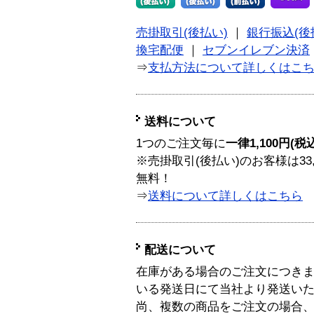
売掛取引(後払い)
｜
銀行振込(後
換宅配便
｜
セブンイレブン決済
⇒
支払方法について詳しくはこ
送料について
1つのご注文毎に
一律1,100円(税
※売掛取引(後払い)のお客様は33
無料！
⇒
送料について詳しくはこちら
配送について
在庫がある場合のご注文につき
いる発送日にて当社より発送い
尚、複数の商品をご注文の場合