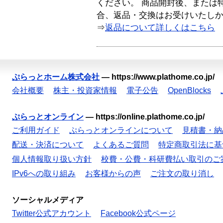
ください。 商品開封後、または
合、返品・交換はお受けいたし
⇒
返品について詳しくはこちら
ぷらっとホーム株式会社
—
https://www.plathome.co.jp/
会社概要
株主・投資家情報
電子公告
OpenBlocks
ぷらっとオンライン
—
https://online.plathome.co.jp/
ご利用ガイド
ぷらっとオンラインについて
見積書・納
配送・決済について
よくあるご質問
特定商取引法に基
個人情報取り扱い方針
校費・公費・科研費払い取引のご
IPv6への取り組み
お客様からの声
ご注文の取り消し
ソーシャルメディア
Twitter公式アカウント
Facebook公式ページ